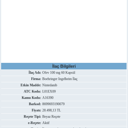
İlaç Bilgileri
İlaç Adı:
Ofev 100 mg 60 Kapsül
Firma:
Boehringer Ingelheim İlaç
Etkin Madde:
Nintedanib
ATC Kodu:
L01EX09
Kamu Kodu:
A16390
Barkod:
8699693190079
Fiyatı:
28.498,13 TL
Reçete Tipi:
Beyaz Reçete
e-Reçete:
Aktif