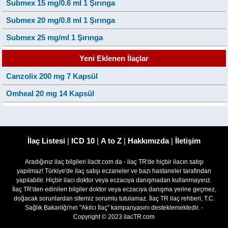
Submex 15 mg/0.6 ml 1 Şırınga
Submex 20 mg/0.8 ml 1 Şırınga
Submex 25 mg/ml 1 Şırınga
Yeni Eklenen İlaçlar
Canzolix 200 mg 7 Kapsül
Omheal 20 mg 14 Kapsül
İlaç Listesi
|
ICD 10
|
A to Z
|
Hakkımızda
|
İletişim
Aradığınız ilaç bilgileri ilactr.com da - ilaç TR'de hiçbir ilacın satışı
yapılmaz! Türkiye'de ilaç satışı eczaneler ve bazı hastaneler tarafından
yapılabilir. Hiçbir ilacı doktor veya eczacıya danışmadan kullanmayınız.
İlaç TR'den edinilen bilgiler doktor veya eczacıya danışma yerine geçmez,
doğacak sorunlardan sitemiz sorumlu tutulamaz. İlaç TR ilaç rehberi, T.C.
Sağlık Bakanlğı'nın "Akılcı İlaç" kampanyasını desteklemektedir. -
Copyright © 2023 ilacTR.com