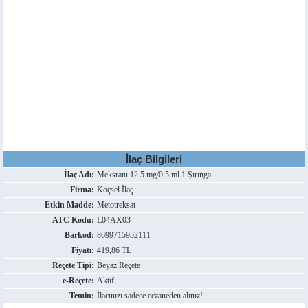
İlaç Bilgileri
İlaç Adı:
Meksratu 12.5 mg/0.5 ml 1 Şırınga
Firma:
Koçsel İlaç
Etkin Madde:
Metotreksat
ATC Kodu:
L04AX03
Barkod:
8699715952111
Fiyatı:
419,86 TL
Reçete Tipi:
Beyaz Reçete
e-Reçete:
Aktif
Temin:
İlacınızı sadece eczaneden alınız!