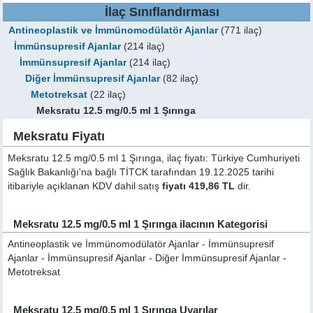
İlaç Sınıflandırması
Antineoplastik ve İmmünomodülatör Ajanlar
(771 ilaç)
İmmünsupresif Ajanlar
(214 ilaç)
İmmünsupresif Ajanlar
(214 ilaç)
Diğer İmmünsupresif Ajanlar
(82 ilaç)
Metotreksat
(22 ilaç)
Meksratu 12.5 mg/0.5 ml 1 Şırınga
Meksratu Fiyatı
Meksratu 12.5 mg/0.5 ml 1 Şırınga, ilaç fiyatı: Türkiye Cumhuriyeti
Sağlık Bakanlığı'na bağlı TİTCK tarafından 19.12.2025 tarihi
itibariyle açıklanan KDV dahil satış
fiyatı 419,86 TL
dir.
Meksratu 12.5 mg/0.5 ml 1 Şırınga ilacının Kategorisi
Antineoplastik ve İmmünomodülatör Ajanlar - İmmünsupresif
Ajanlar - İmmünsupresif Ajanlar - Diğer İmmünsupresif Ajanlar -
Metotreksat
Meksratu 12.5 mg/0.5 ml 1 Şırınga Uyarılar