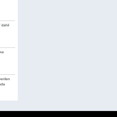
 dahil
üme
verilen
ında