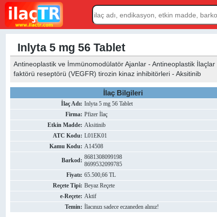
Inlyta 5 mg 56 Tablet
Antineoplastik ve İmmünomodülatör Ajanlar - Antineoplastik İlaçlar (
faktörü reseptörü (VEGFR) tirozin kinaz inhibitörleri - Aksitinib
İlaç Bilgileri
İlaç Adı:
Inlyta 5 mg 56 Tablet
Firma:
Pfizer İlaç
Etkin Madde:
Aksitinib
ATC Kodu:
L01EK01
Kamu Kodu:
A14508
8681308099198
Barkod:
8699532099785
Fiyatı:
65.500,66 TL
Reçete Tipi:
Beyaz Reçete
e-Reçete:
Aktif
Temin:
İlacınızı sadece eczaneden alınız!