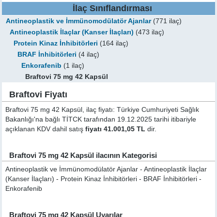
İlaç Sınıflandırması
Antineoplastik ve İmmünomodülatör Ajanlar
(771 ilaç)
Antineoplastik İlaçlar (Kanser İlaçları)
(473 ilaç)
Protein Kinaz İnhibitörleri
(164 ilaç)
BRAF İnhibitörleri
(4 ilaç)
Enkorafenib
(1 ilaç)
Braftovi 75 mg 42 Kapsül
Braftovi Fiyatı
Braftovi 75 mg 42 Kapsül, ilaç fiyatı: Türkiye Cumhuriyeti Sağlık
Bakanlığı'na bağlı TİTCK tarafından 19.12.2025 tarihi itibariyle
açıklanan KDV dahil satış
fiyatı 41.001,05 TL
dir.
Braftovi 75 mg 42 Kapsül ilacının Kategorisi
Antineoplastik ve İmmünomodülatör Ajanlar - Antineoplastik İlaçlar
(Kanser İlaçları) - Protein Kinaz İnhibitörleri - BRAF İnhibitörleri -
Enkorafenib
Braftovi 75 mg 42 Kapsül Uyarılar