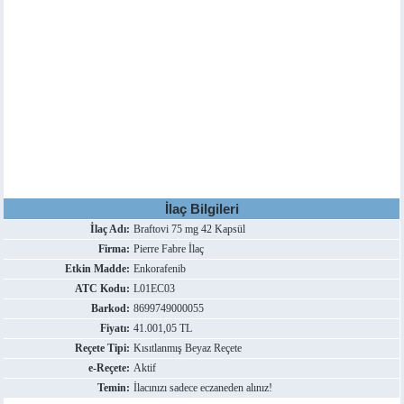
İlaç Bilgileri
İlaç Adı:
Braftovi 75 mg 42 Kapsül
Firma:
Pierre Fabre İlaç
Etkin Madde:
Enkorafenib
ATC Kodu:
L01EC03
Barkod:
8699749000055
Fiyatı:
41.001,05 TL
Reçete Tipi:
Kısıtlanmış Beyaz Reçete
e-Reçete:
Aktif
Temin:
İlacınızı sadece eczaneden alınız!