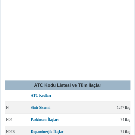
ATC Kodu Listesi ve Tüm İlaçlar
ATC Kodları
N
Sinir Sistemi
1247 ilaç
N04
Parkinson İlaçları
74 ilaç
N04B
Dopaminerjik İlaçlar
71 ilaç