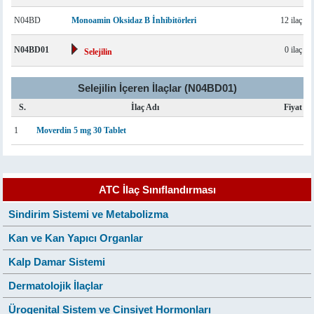
N04BD
Monoamin Oksidaz B İnhibitörleri
12 ilaç
N04BD01
0 ilaç
Selejilin
Selejilin İçeren İlaçlar (N04BD01)
S.
İlaç Adı
Fiyat
1
Moverdin 5 mg 30 Tablet
ATC İlaç Sınıflandırması
Sindirim Sistemi ve Metabolizma
Kan ve Kan Yapıcı Organlar
Kalp Damar Sistemi
Dermatolojik İlaçlar
Ürogenital Sistem ve Cinsiyet Hormonları