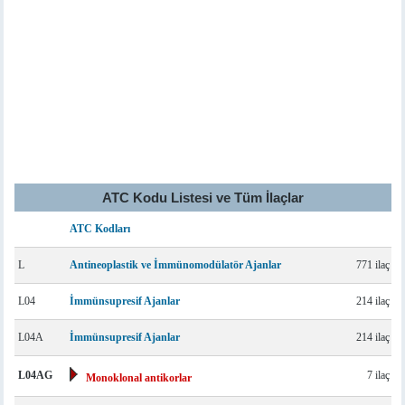
ATC Kodu Listesi ve Tüm İlaçlar
ATC Kodları
L
Antineoplastik ve İmmünomodülatör Ajanlar
771 ilaç
L04
İmmünsupresif Ajanlar
214 ilaç
L04A
İmmünsupresif Ajanlar
214 ilaç
L04AG
7 ilaç
Monoklonal antikorlar