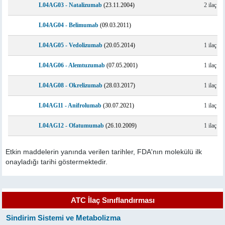
L04AG03 - Natalizumab
(23.11.2004)
2 ilaç
L04AG04 - Belimumab
(09.03.2011)
L04AG05 - Vedolizumab
(20.05.2014)
1 ilaç
L04AG06 - Alemtuzumab
(07.05.2001)
1 ilaç
L04AG08 - Okrelizumab
(28.03.2017)
1 ilaç
L04AG11 - Anifrolumab
(30.07.2021)
1 ilaç
L04AG12 - Ofatumumab
(26.10.2009)
1 ilaç
Etkin maddelerin yanında verilen tarihler, FDA'nın molekülü ilk
onayladığı tarihi göstermektedir.
ATC İlaç Sınıflandırması
Sindirim Sistemi ve Metabolizma