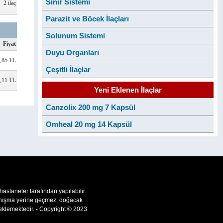
Sinir Sistemi
2 ilaç
Parazit ve Böcek İlaçları
Solunum Sistemi
Fiyat
Duyu Organları
,85 TL
Çeşitli İlaçlar
,11 TL
Yeni Eklenen İlaçlar
Canzolix 200 mg 7 Kapsül
Omheal 20 mg 14 Kapsül
 hastaneler tarafından yapılabilir.
 danışma yerine geçmez, doğacak
teklemektedir. - Copyright © 2023