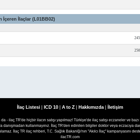
 İçeren İlaçlar (L01BB02)
245
250
İlaç Listesi
|
ICD 10
|
A to Z
|
Hakkımızda
|
İletişim
om da - ilaç TR'de hiçbir ilacın satışı yapılmaz! Türkiye'de ilaç satışı eczaneler ve bazı
ıya danışmadan kullanmayınız. İlaç TR'den edinilen bilgiler doktor veya eczacıya
lamaz. İlaç TR ilaç rehberi, T.C. Sağlık Bakanlğı'nın "Akılcı İlaç" kampanyasını des
ilacTR.com