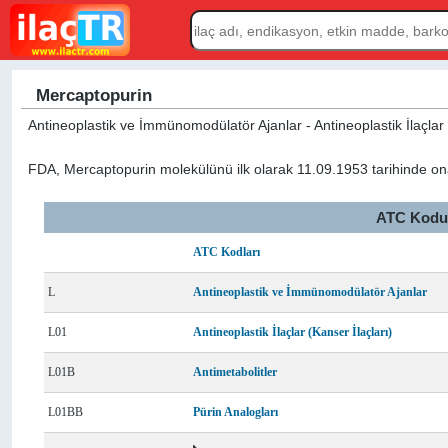
Mercaptopurin
Antineoplastik ve İmmünomodülatör Ajanlar - Antineoplastik İlaçlar (
FDA, Mercaptopurin molekülünü ilk olarak 11.09.1953 tarihinde ona
ATC Kodu L
ATC Kodları
L
Antineoplastik ve İmmünomodülatör Ajanlar
L01
Antineoplastik İlaçlar (Kanser İlaçları)
L01B
Antimetabolitler
L01BB
Pürin Analogları