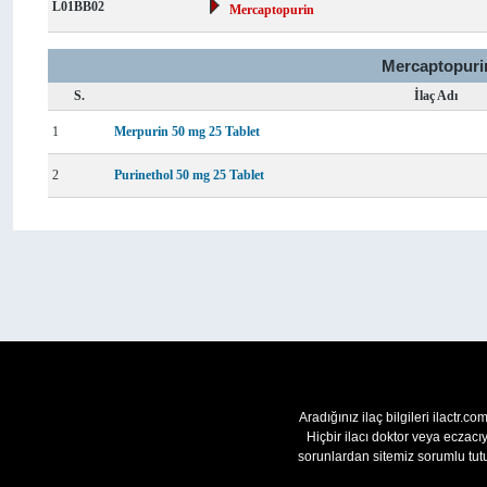
L01BB02
Mercaptopurin
Mercaptopurin
S.
İlaç Adı
1
Merpurin 50 mg 25 Tablet
2
Purinethol 50 mg 25 Tablet
Aradığınız ilaç bilgileri ilactr.c
Hiçbir ilacı doktor veya eczac
sorunlardan sitemiz sorumlu tutu