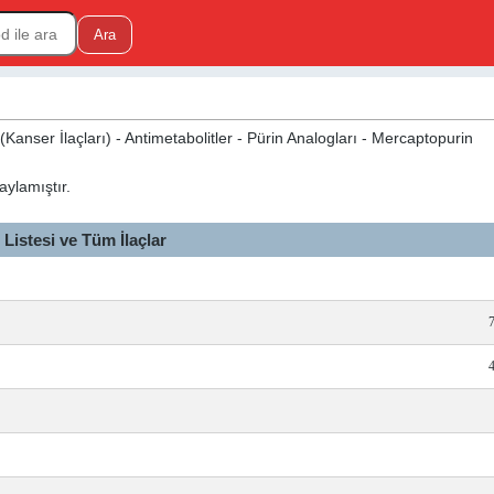
Kanser İlaçları) - Antimetabolitler - Pürin Analogları - Mercaptopurin
ylamıştır.
istesi ve Tüm İlaçlar