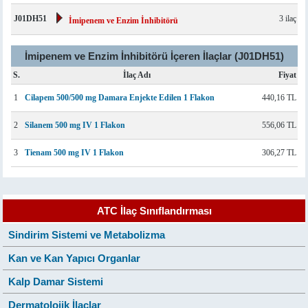
J01DH51
3 ilaç
İmipenem ve Enzim İnhibitörü
İmipenem ve Enzim İnhibitörü İçeren İlaçlar (J01DH51)
S.
İlaç Adı
Fiyat
1
Cilapem 500/500 mg Damara Enjekte Edilen 1 Flakon
440,16 TL
2
Silanem 500 mg IV 1 Flakon
556,06 TL
3
Tienam 500 mg IV 1 Flakon
306,27 TL
ATC İlaç Sınıflandırması
Sindirim Sistemi ve Metabolizma
Kan ve Kan Yapıcı Organlar
Kalp Damar Sistemi
Dermatolojik İlaçlar