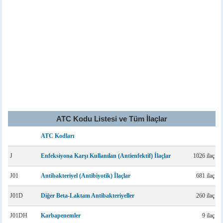
ATC Kodu Listesi ve Tüm İlaçlar
ATC Kodları
J
Enfeksiyona Karşı Kullanılan (Antienfektif) İlaçlar
1026 ilaç
J01
Antibakteriyel (Antibiyotik) İlaçlar
681 ilaç
J01D
Diğer Beta-Laktam Antibakteriyeller
260 ilaç
J01DH
Karbapenemler
9 ilaç