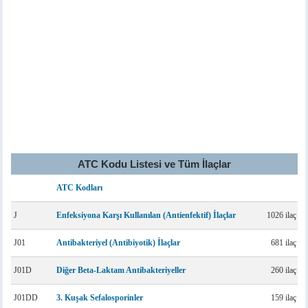
ATC Kodu Listesi ve Tüm İlaçlar
ATC Kodları
J
Enfeksiyona Karşı Kullanılan (Antienfektif) İlaçlar
1026 ilaç
J01
Antibakteriyel (Antibiyotik) İlaçlar
681 ilaç
J01D
Diğer Beta-Laktam Antibakteriyeller
260 ilaç
J01DD
3. Kuşak Sefalosporinler
159 ilaç