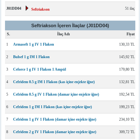
J01DD04
51 ilaç
Seftriakson
Seftriakson İçeren İlaçlar (J01DD04)
S.
İlaç Adı
Fiyat
1
Armaseft 1 g IV 1 Flakon
130,33 TL
2
Bulsef 1 g IM 1 Flakon
145,92 TL
3
Ceforce 1 g IV 1 Flakon 1 Ampül
179,80 TL
4
Cefridem 0.5 g IM 1 Flakon (kas içine enjekte iğne)
132,81 TL
5
Cefridem 0.5 g IV 1 Flakon (damar içine enjekte iğne)
192,54 TL
6
Cefridem 1 g IM 1 Flakon (kas içine enjekte iğne)
199,23 TL
7
Cefridem 1 g IV 1 Flakon (damar içine enjekte iğne)
234,10 TL
8
Cefridem 2 g IV 1 Flakon (damar içine enjekte iğne)
309,72 TL