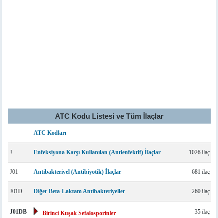
ATC Kodu Listesi ve Tüm İlaçlar
ATC Kodları
J
Enfeksiyona Karşı Kullanılan (Antienfektif) İlaçlar
1026 ilaç
J01
Antibakteriyel (Antibiyotik) İlaçlar
681 ilaç
J01D
Diğer Beta-Laktam Antibakteriyeller
260 ilaç
J01DB
35 ilaç
Birinci Kuşak Sefalosporinler