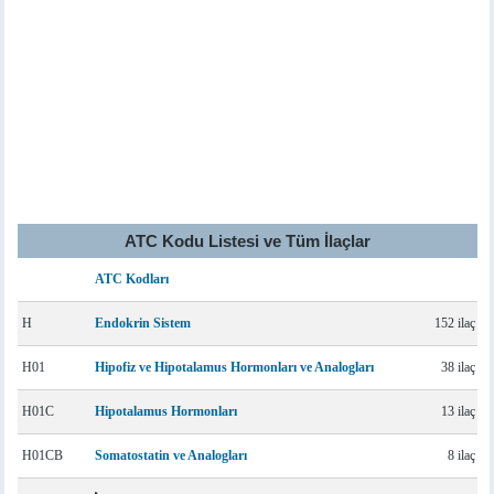
ATC Kodu Listesi ve Tüm İlaçlar
ATC Kodları
H
Endokrin Sistem
152 ilaç
H01
Hipofiz ve Hipotalamus Hormonları ve Analogları
38 ilaç
H01C
Hipotalamus Hormonları
13 ilaç
H01CB
Somatostatin ve Analogları
8 ilaç