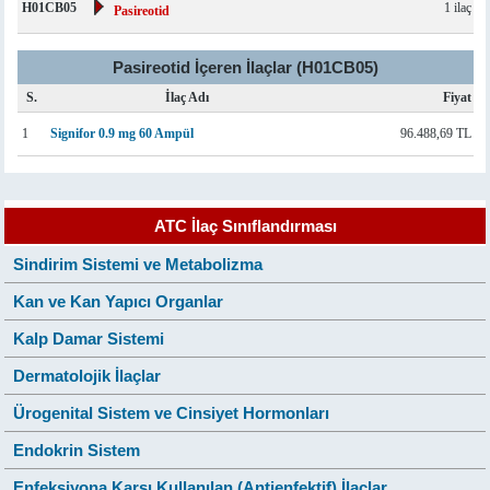
H01CB05
1 ilaç
Pasireotid
Pasireotid İçeren İlaçlar (H01CB05)
S.
İlaç Adı
Fiyat
1
Signifor 0.9 mg 60 Ampül
96.488,69 TL
ATC İlaç Sınıflandırması
Sindirim Sistemi ve Metabolizma
Kan ve Kan Yapıcı Organlar
Kalp Damar Sistemi
Dermatolojik İlaçlar
Ürogenital Sistem ve Cinsiyet Hormonları
Endokrin Sistem
Enfeksiyona Karşı Kullanılan (Antienfektif) İlaçlar