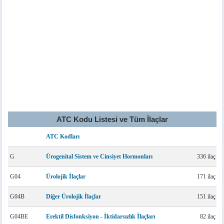
ATC Kodu Listesi ve Tüm İlaçlar
ATC Kodları
G
Ürogenital Sistem ve Cinsiyet Hormonları
336 ilaç
G04
Ürolojik İlaçlar
171 ilaç
G04B
Diğer Ürolojik İlaçlar
151 ilaç
G04BE
Erektil Disfonksiyon - İktidarsızlık İlaçları
82 ilaç