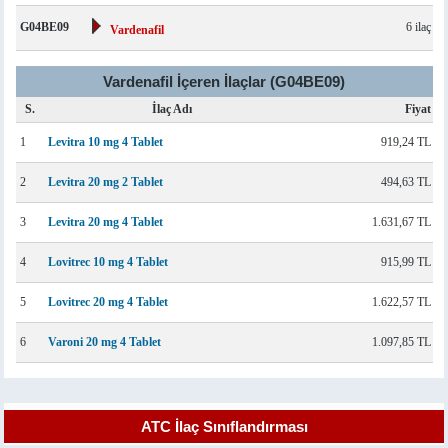
G04BE09
6 ilaç
Vardenafil
Vardenafil İçeren İlaçlar (G04BE09)
S.
İlaç Adı
Fiyat
1
Levitra 10 mg 4 Tablet
919,24 TL
2
Levitra 20 mg 2 Tablet
494,63 TL
3
Levitra 20 mg 4 Tablet
1.631,67 TL
4
Lovitrec 10 mg 4 Tablet
915,99 TL
5
Lovitrec 20 mg 4 Tablet
1.622,57 TL
6
Varoni 20 mg 4 Tablet
1.097,85 TL
ATC İlaç Sınıflandırması