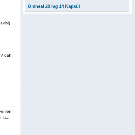
Omheal 20 mg 14 Kapsül
avisi)
DV dahil
verilen
 ilaç