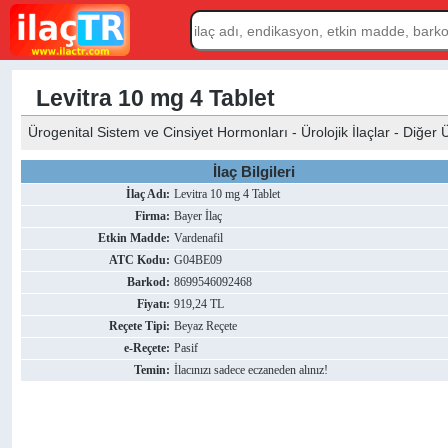
Levitra 10 mg 4 Tablet
Ürogenital Sistem ve Cinsiyet Hormonları - Ürolojik İlaçlar - Diğer Ürol
İlaç Bilgileri
İlaç Adı:
Levitra 10 mg 4 Tablet
Firma:
Bayer İlaç
Etkin Madde:
Vardenafil
ATC Kodu:
G04BE09
Barkod:
8699546092468
Fiyatı:
919,24 TL
Reçete Tipi:
Beyaz Reçete
e-Reçete:
Pasif
Temin:
İlacınızı sadece eczaneden alınız!