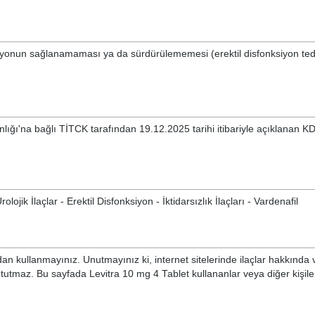
eksiyonun sağlanamaması ya da sürdürülememesi (erektil disfonksiyon ted
nlığı'na bağlı TİTCK tarafından 19.12.2025 tarihi itibariyle açıklanan K
ojik İlaçlar - Erektil Disfonksiyon - İktidarsızlık İlaçları - Vardenafil
n kullanmayınız. Unutmayınız ki, internet sitelerinde ilaçlar hakkında 
 tutmaz. Bu sayfada Levitra 10 mg 4 Tablet kullananlar veya diğer kişiler