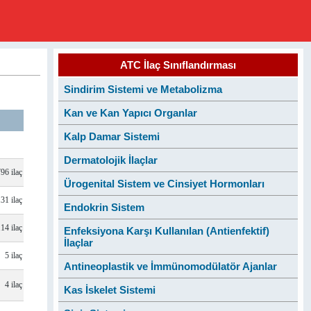
ATC İlaç Sınıflandırması
Sindirim Sistemi ve Metabolizma
Kan ve Kan Yapıcı Organlar
Kalp Damar Sistemi
Dermatolojik İlaçlar
796 ilaç
Ürogenital Sistem ve Cinsiyet Hormonları
131 ilaç
Endokrin Sistem
114 ilaç
Enfeksiyona Karşı Kullanılan (Antienfektif)
İlaçlar
5 ilaç
Antineoplastik ve İmmünomodülatör Ajanlar
4 ilaç
Kas İskelet Sistemi