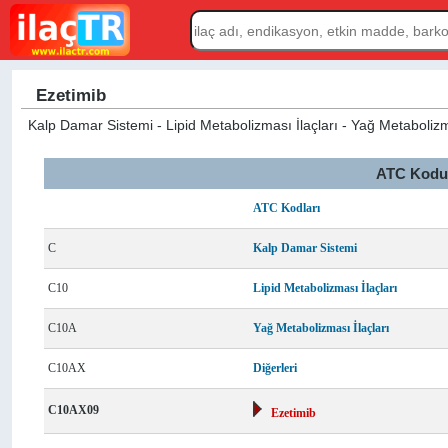
Ezetimib
Kalp Damar Sistemi - Lipid Metabolizması İlaçları - Yağ Metabolizmas
ATC Kodu L
ATC Kodları
C
Kalp Damar Sistemi
C10
Lipid Metabolizması İlaçları
C10A
Yağ Metabolizması İlaçları
C10AX
Diğerleri
C10AX09
Ezetimib