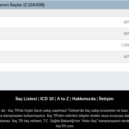
çeren İlaçlar (C10AX09)
437
437
1.23
437
İlaç Listesi
|
ICD 10
|
A to Z
|
Hakkımızda
|
İletişim
om da - ilaç TR'de hiçbir ilacın satışı yapılmaz! Türkiye'de ilaç satışı eczaneler ve bazı
ıya danışmadan kullanmayınız. İlaç TR'den edinilen bilgiler doktor veya eczacıya
lamaz. İlaç TR ilaç rehberi, T.C. Sağlık Bakanlğı'nın "Akılcı İlaç" kampanyasını des
ilacTR.com