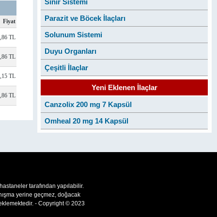
Sinir Sistemi
Parazit ve Böcek İlaçları
Fiyat
Solunum Sistemi
,86 TL
Duyu Organları
,86 TL
Çeşitli İlaçlar
5,15 TL
Yeni Eklenen İlaçlar
,86 TL
Canzolix 200 mg 7 Kapsül
Omheal 20 mg 14 Kapsül
 hastaneler tarafından yapılabilir.
 danışma yerine geçmez, doğacak
teklemektedir. - Copyright © 2023