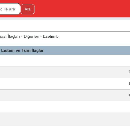
ı İlaçları - Diğerleri - Ezetimib
istesi ve Tüm İlaçlar