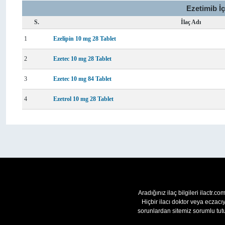
Ezetimib İ
S.
İlaç Adı
1
Ezelipin 10 mg 28 Tablet
2
Ezetec 10 mg 28 Tablet
3
Ezetec 10 mg 84 Tablet
4
Ezetrol 10 mg 28 Tablet
Aradığınız ilaç bilgileri ilactr.c
Hiçbir ilacı doktor veya eczac
sorunlardan sitemiz sorumlu tutu