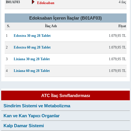
B01AF03
4 ilaç
Edoksaban
Edoksaban İçeren İlaçlar (B01AF03)
S.
İlaç Adı
Fiyat
1
Edoxtra 30 mg 28 Tablet
1.079,95 TL
2
Edoxtra 60 mg 28 Tablet
1.079,95 TL
3
Lixiana 30 mg 28 Tablet
1.079,95 TL
4
Lixiana 60 mg 28 Tablet
1.079,95 TL
ATC İlaç Sınıflandırması
Sindirim Sistemi ve Metabolizma
Kan ve Kan Yapıcı Organlar
Kalp Damar Sistemi