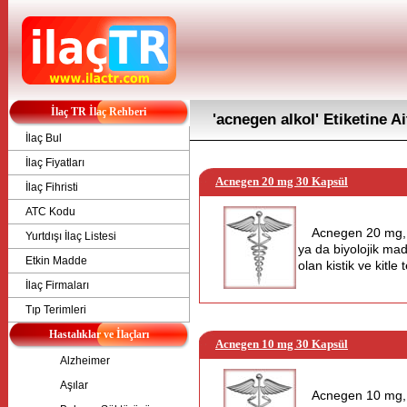
İlaç TR İlaç Rehberi
'acnegen alkol' Etiketine A
İlaç Bul
İlaç Fiyatları
Acnegen 20 mg 30 Kapsül
İlaç Fihristi
ATC Kodu
Acnegen 20 mg, 
Yurtdışı İlaç Listesi
ya da biyolojik mad
Etkin Madde
olan kistik ve kitle
İlaç Firmaları
Tıp Terimleri
Hastalıklar ve İlaçları
Acnegen 10 mg 30 Kapsül
Alzheimer
Aşılar
Acnegen 10 mg, 