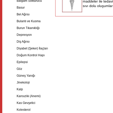
Balgam Söktürücü
maddeler ile tedavi 
sıvı dolu oluşumları
Basur
Bel Ağrısı
Bulantı ve Kusma
Burun Tıkanıklığı
Depresyon
Diş Ağrısı
Diyabet (Şeker) İlaçları
Doğum Kontrol Hapı
Epilepsi
Göz
Güneş Yanığı
Jinekoloji
Kalp
Kansızlık (Anemi)
Kas Gevşetici
Kolesterol