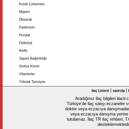
Kulak Çınlaması
Migren
Öksürük
Parkinson
Prostat
Psikoloji
Reflü
Sigara Bağımlılığı
Sivilce Kremi
Vitaminler
Yüksek Tansiyon
|
|
ilaç Listesi
sporzip
Aradığınız ilaç bilgileri ilact
Türkiye'de ilaç satışı eczaneler ve
doktor veya eczacıya danışmadan k
veya eczacıya danışma yerine
tutulamaz. İlaç TR ilaç rehberi, T
desteklemektedir