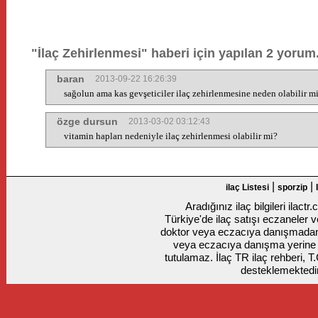
"İlaç Zehirlenmesi" haberi için yapılan 2 yorum.
baran
2013-09-22 16:26:39
sağolun ama kas gevşeticiler ilaç zehirlenmesine neden olabilir mi 
özge dursun
2013-03-02 03:12:43
vitamin hapları nedeniyle ilaç zehirlenmesi olabilir mi?
|
|
ilaç Listesi
sporzip
Aradığınız ilaç bilgileri ilact
Türkiye'de ilaç satışı eczaneler ve
doktor veya eczacıya danışmadan k
veya eczacıya danışma yerine
tutulamaz. İlaç TR ilaç rehberi, T
desteklemektedir