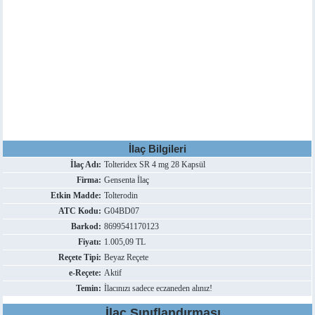
İlaç Bilgileri
İlaç Adı:
Tolteridex SR 4 mg 28 Kapsül
Firma:
Gensenta İlaç
Etkin Madde:
Tolterodin
ATC Kodu:
G04BD07
Barkod:
8699541170123
Fiyatı:
1.005,09 TL
Reçete Tipi:
Beyaz Reçete
e-Reçete:
Aktif
Temin:
İlacınızı sadece eczaneden alınız!
İlaç Sınıflandırması