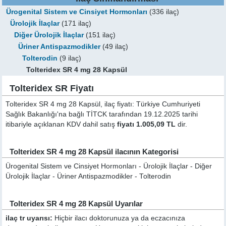
Ürogenital Sistem ve Cinsiyet Hormonları
(336 ilaç)
Ürolojik İlaçlar
(171 ilaç)
Diğer Ürolojik İlaçlar
(151 ilaç)
Üriner Antispazmodikler
(49 ilaç)
Tolterodin
(9 ilaç)
Tolteridex SR 4 mg 28 Kapsül
Tolteridex SR Fiyatı
Tolteridex SR 4 mg 28 Kapsül, ilaç fiyatı: Türkiye Cumhuriyeti
Sağlık Bakanlığı'na bağlı TİTCK tarafından 19.12.2025 tarihi
itibariyle açıklanan KDV dahil satış
fiyatı 1.005,09 TL
dir.
Tolteridex SR 4 mg 28 Kapsül ilacının Kategorisi
Ürogenital Sistem ve Cinsiyet Hormonları - Ürolojik İlaçlar - Diğer
Ürolojik İlaçlar - Üriner Antispazmodikler - Tolterodin
Tolteridex SR 4 mg 28 Kapsül Uyarılar
ilaç tr uyarısı:
Hiçbir ilacı doktorunuza ya da eczacınıza