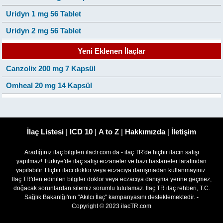
Uridyn 1 mg 56 Tablet
Uridyn 2 mg 56 Tablet
Yeni Eklenen İlaçlar
Canzolix 200 mg 7 Kapsül
Omheal 20 mg 14 Kapsül
İlaç Listesi
|
ICD 10
|
A to Z
|
Hakkımızda
|
İletişim
Aradığınız ilaç bilgileri ilactr.com da - ilaç TR'de hiçbir ilacın satışı
yapılmaz! Türkiye'de ilaç satışı eczaneler ve bazı hastaneler tarafından
yapılabilir. Hiçbir ilacı doktor veya eczacıya danışmadan kullanmayınız.
İlaç TR'den edinilen bilgiler doktor veya eczacıya danışma yerine geçmez,
doğacak sorunlardan sitemiz sorumlu tutulamaz. İlaç TR ilaç rehberi, T.C.
Sağlık Bakanlğı'nın "Akılcı İlaç" kampanyasını desteklemektedir. -
Copyright © 2023 ilacTR.com