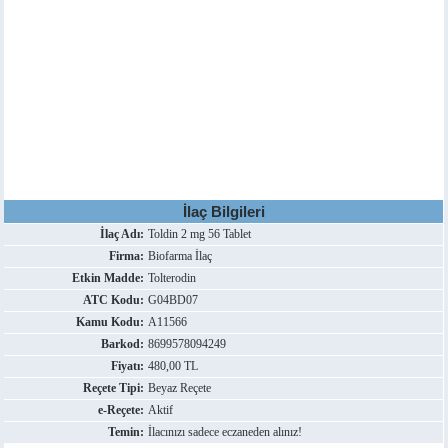
İlaç Bilgileri
İlaç Adı:
Toldin 2 mg 56 Tablet
Firma:
Biofarma İlaç
Etkin Madde:
Tolterodin
ATC Kodu:
G04BD07
Kamu Kodu:
A11566
Barkod:
8699578094249
Fiyatı:
480,00 TL
Reçete Tipi:
Beyaz Reçete
e-Reçete:
Aktif
Temin:
İlacınızı sadece eczaneden alınız!