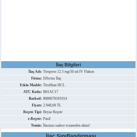
İlaç Bilgileri
İlaç Adı:
Tiroprest 12.5 mg/50 ml IV Flakon
Firma:
Effectus İlaç
Etkin Madde:
Tirofiban HCL
ATC Kodu:
B01AC17
Barkod:
8680678181014
Fiyatı:
2.948,69 TL
Reçete Tipi:
Beyaz Reçete
e-Reçete:
Pasif
Temin:
İlacınızı sadece eczaneden alınız!
İlaç Sınıflandırması