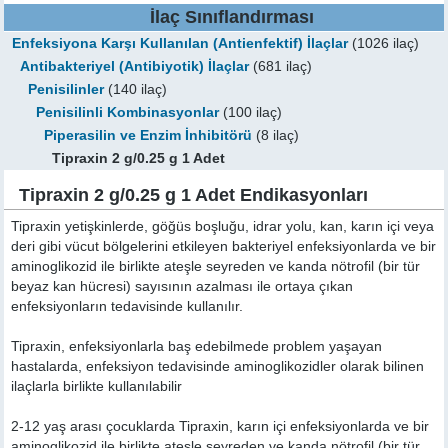
İlaç Sınıflandırması
Enfeksiyona Karşı Kullanılan (Antienfektif) İlaçlar
(1026 ilaç)
Antibakteriyel (Antibiyotik) İlaçlar
(681 ilaç)
Penisilinler
(140 ilaç)
Penisilinli Kombinasyonlar
(100 ilaç)
Piperasilin ve Enzim İnhibitörü
(8 ilaç)
Tipraxin 2 g/0.25 g 1 Adet
Tipraxin 2 g/0.25 g 1 Adet Endikasyonları
Tipraxin yetişkinlerde, göğüs boşluğu, idrar yolu, kan, karın içi veya
deri gibi vücut bölgelerini etkileyen bakteriyel enfeksiyonlarda ve bir
aminoglikozid ile birlikte ateşle seyreden ve kanda nötrofil (bir tür
beyaz kan hücresi) sayısının azalması ile ortaya çıkan
enfeksiyonların tedavisinde kullanılır.
Tipraxin, enfeksiyonlarla baş edebilmede problem yaşayan
hastalarda, enfeksiyon tedavisinde aminoglikozidler olarak bilinen
ilaçlarla birlikte kullanılabilir
2-12 yaş arası çocuklarda Tipraxin, karın içi enfeksiyonlarda ve bir
aminoglikozid ile birlikte ateşle seyreden ve kanda nötrofil (bir tür