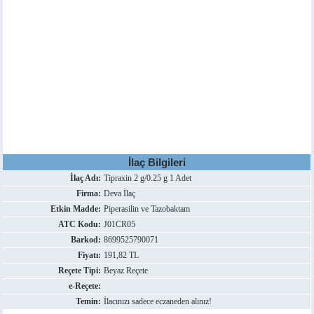
İlaç Bilgileri
İlaç Adı:
Tipraxin 2 g/0.25 g 1 Adet
Firma:
Deva İlaç
Etkin Madde:
Piperasilin ve Tazobaktam
ATC Kodu:
J01CR05
Barkod:
8699525790071
Fiyatı:
191,82 TL
Reçete Tipi:
Beyaz Reçete
e-Reçete:
Temin:
İlacınızı sadece eczaneden alınız!