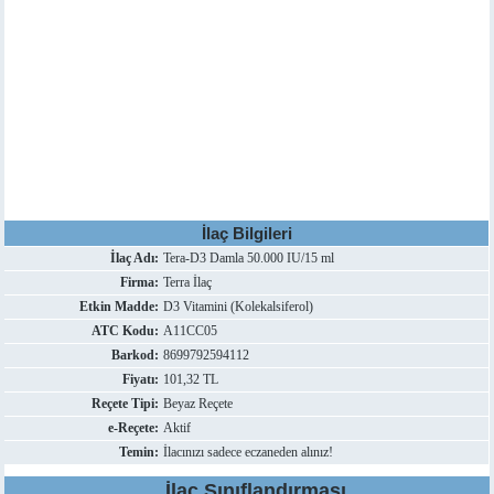
İlaç Bilgileri
İlaç Adı:
Tera-D3 Damla 50.000 IU/15 ml
Firma:
Terra İlaç
Etkin Madde:
D3 Vitamini (Kolekalsiferol)
ATC Kodu:
A11CC05
Barkod:
8699792594112
Fiyatı:
101,32 TL
Reçete Tipi:
Beyaz Reçete
e-Reçete:
Aktif
Temin:
İlacınızı sadece eczaneden alınız!
İlaç Sınıflandırması