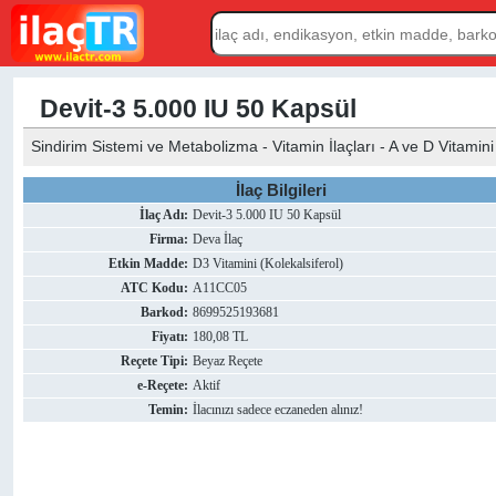
Devit-3 5.000 IU 50 Kapsül
Sindirim Sistemi ve Metabolizma - Vitamin İlaçları - A ve D Vitamini 
İlaç Bilgileri
İlaç Adı:
Devit-3 5.000 IU 50 Kapsül
Firma:
Deva İlaç
Etkin Madde:
D3 Vitamini (Kolekalsiferol)
ATC Kodu:
A11CC05
Barkod:
8699525193681
Fiyatı:
180,08 TL
Reçete Tipi:
Beyaz Reçete
e-Reçete:
Aktif
Temin:
İlacınızı sadece eczaneden alınız!