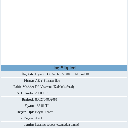
İlaç Bilgileri
İlaç Adı:
Hyavit-D3 Damla 150.000 IU/10 ml 10 ml
Firma:
AKY Pharma İlaç
Etkin Madde:
D3 Vitamini (Kolekalsiferol)
ATC Kodu:
A11CC05
Barkod:
8682764002081
Fiyatı:
132,81 TL
Reçete Tipi:
Beyaz Reçete
e-Reçete:
Aktif
Temin:
İlacınızı sadece eczaneden alınız!