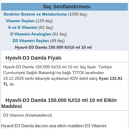
İlaç Sınıflandırması
Sindirim Sistemi ve Metabolizma
(1030 ilaç)
Vitamin İlaçları
(129 ilaç)
A ve D Vitamini
(62 ilaç)
D Vitamini Analogları
(61 ilaç)
D3 Vitamini İlaçları
(49 ilaç)
Hyavit-D3 Damla 150.000 IU/10 ml 10 ml
Hyavit-D3 Damla Fiyatı
Hyavit-D3 Damla 150.000 IU/10 ml 10 ml, ilaç fiyatı: Türkiye
Cumhuriyeti Sağlık Bakanlığı'na bağlı TİTCK tarafından
19.12.2025 tarihi itibariyle açıklanan KDV dahil satış
fiyatı 132,81
TL
dir.
Hyavit-D3 Damla 150.000 IU/10 ml 10 ml Etkin
Maddesi
D3 Vitamini (Kolekalsiferol)
Hyavit-D3 Damla ilacının ana etkin maddesi D3 Vitamini