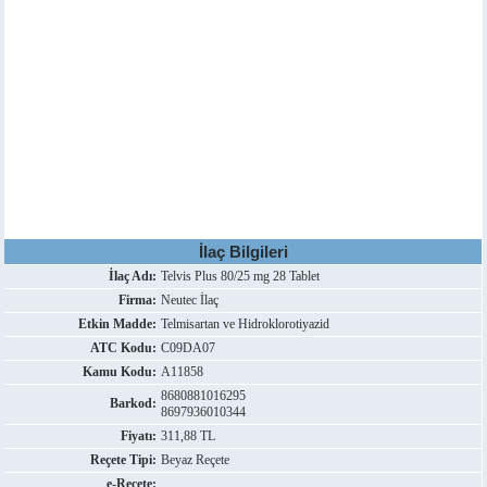
İlaç Bilgileri
İlaç Adı:
Telvis Plus 80/25 mg 28 Tablet
Firma:
Neutec İlaç
Etkin Madde:
Telmisartan ve Hidroklorotiyazid
ATC Kodu:
C09DA07
Kamu Kodu:
A11858
8680881016295
Barkod:
8697936010344
Fiyatı:
311,88 TL
Reçete Tipi:
Beyaz Reçete
e-Reçete: