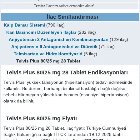
Temin:
İlacınızı sadece eczaneden alınız!
İlaç Sınıflandırması
Kalp Damar Sistemi
(796 ilaç)
Kan Basıncını Düzenleyen İlaçlar
(282 ilaç)
Anjiyotensin 2 Antagonistleri Kombinasyonları
(129 ilaç)
Anjiyotensin II Antagonistleri ve Diüretik
(71 ilaç)
Telmisartan ve Hidroklorotiyazid
(5 ilaç)
Telvis Plus 80/25 mg 28 Tablet
Telvis Plus 80/25 mg 28 Tablet Endikasyonları
Telvis Plus; yüksek tansiyonun (hipertansiyon) tedavi edilmesinde
kullanılır. Bu durum, herhangi bir ikincil hastalığa bağlı değilse,
sebebi bilinmeyen yüksek kan basıncı (esansiyel hipertansiyon)
olarak da bilinir.
Telvis Plus 80/25 mg Fiyatı
Telvis Plus 80/25 mg 28 Tablet, ilaç fiyatı: Türkiye Cumhuriyeti
Sağlık Bakanlığı'na bağlı TİTCK tarafından 19.12.2025 tarihi