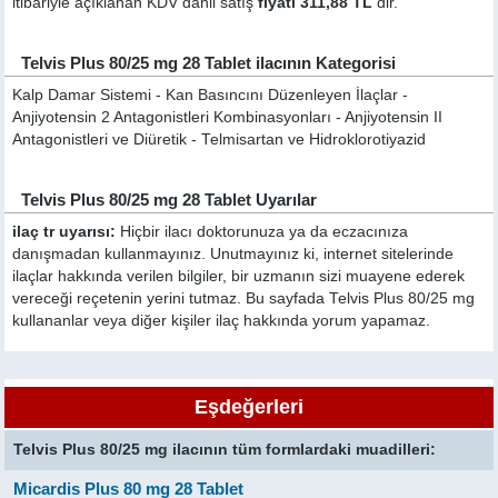
itibariyle açıklanan KDV dahil satış
fiyatı 311,88 TL
dir.
Telvis Plus 80/25 mg 28 Tablet ilacının Kategorisi
Kalp Damar Sistemi - Kan Basıncını Düzenleyen İlaçlar -
Anjiyotensin 2 Antagonistleri Kombinasyonları - Anjiyotensin II
Antagonistleri ve Diüretik - Telmisartan ve Hidroklorotiyazid
Telvis Plus 80/25 mg 28 Tablet Uyarılar
ilaç tr uyarısı:
Hiçbir ilacı doktorunuza ya da eczacınıza
danışmadan kullanmayınız. Unutmayınız ki, internet sitelerinde
ilaçlar hakkında verilen bilgiler, bir uzmanın sizi muayene ederek
vereceği reçetenin yerini tutmaz. Bu sayfada Telvis Plus 80/25 mg
kullananlar veya diğer kişiler ilaç hakkında yorum yapamaz.
Eşdeğerleri
Telvis Plus 80/25 mg ilacının tüm formlardaki muadilleri:
Micardis Plus 80 mg 28 Tablet