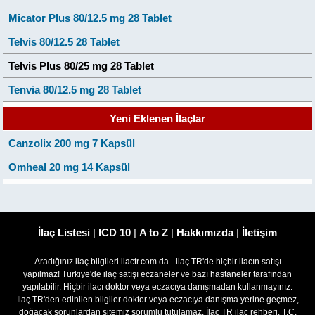
Micator Plus 80/12.5 mg 28 Tablet
Telvis 80/12.5 28 Tablet
Telvis Plus 80/25 mg 28 Tablet
Tenvia 80/12.5 mg 28 Tablet
Yeni Eklenen İlaçlar
Canzolix 200 mg 7 Kapsül
Omheal 20 mg 14 Kapsül
İlaç Listesi
|
ICD 10
|
A to Z
|
Hakkımızda
|
İletişim
Aradığınız ilaç bilgileri ilactr.com da - ilaç TR'de hiçbir ilacın satışı
yapılmaz! Türkiye'de ilaç satışı eczaneler ve bazı hastaneler tarafından
yapılabilir. Hiçbir ilacı doktor veya eczacıya danışmadan kullanmayınız.
İlaç TR'den edinilen bilgiler doktor veya eczacıya danışma yerine geçmez,
doğacak sorunlardan sitemiz sorumlu tutulamaz. İlaç TR ilaç rehberi, T.C.