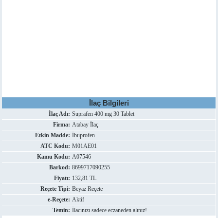
İlaç Bilgileri
İlaç Adı:
Suprafen 400 mg 30 Tablet
Firma:
Atabay İlaç
Etkin Madde:
İbuprofen
ATC Kodu:
M01AE01
Kamu Kodu:
A07546
Barkod:
8699717090255
Fiyatı:
132,81 TL
Reçete Tipi:
Beyaz Reçete
e-Reçete:
Aktif
Temin:
İlacınızı sadece eczaneden alınız!