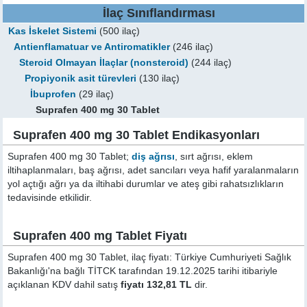
İlaç Sınıflandırması
Kas İskelet Sistemi
(500 ilaç)
Antienflamatuar ve Antiromatikler
(246 ilaç)
Steroid Olmayan İlaçlar (nonsteroid)
(244 ilaç)
Propiyonik asit türevleri
(130 ilaç)
İbuprofen
(29 ilaç)
Suprafen 400 mg 30 Tablet
Suprafen 400 mg 30 Tablet Endikasyonları
Suprafen 400 mg 30 Tablet;
diş ağrısı
, sırt ağrısı, eklem
iltihaplanmaları, baş ağrısı, adet sancıları veya hafif yaralanmaların
yol açtığı ağrı ya da iltihabi durumlar ve ateş gibi rahatsızlıkların
tedavisinde etkilidir.
Suprafen 400 mg Tablet Fiyatı
Suprafen 400 mg 30 Tablet, ilaç fiyatı: Türkiye Cumhuriyeti Sağlık
Bakanlığı'na bağlı TİTCK tarafından 19.12.2025 tarihi itibariyle
açıklanan KDV dahil satış
fiyatı 132,81 TL
dir.