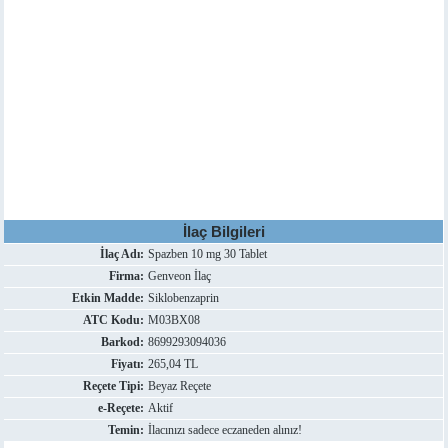
İlaç Bilgileri
İlaç Adı:
Spazben 10 mg 30 Tablet
Firma:
Genveon İlaç
Etkin Madde:
Siklobenzaprin
ATC Kodu:
M03BX08
Barkod:
8699293094036
Fiyatı:
265,04 TL
Reçete Tipi:
Beyaz Reçete
e-Reçete:
Aktif
Temin:
İlacınızı sadece eczaneden alınız!