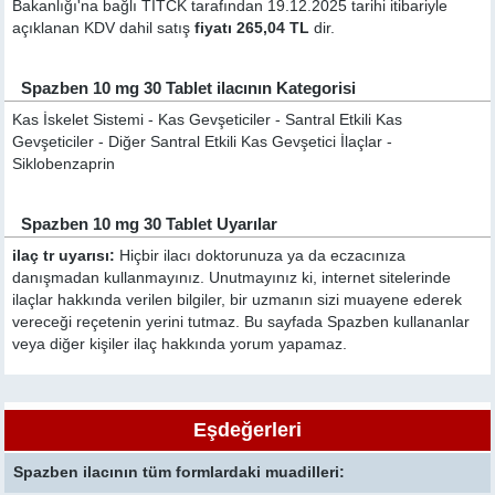
Bakanlığı'na bağlı TİTCK tarafından 19.12.2025 tarihi itibariyle
açıklanan KDV dahil satış
fiyatı 265,04 TL
dir.
Spazben 10 mg 30 Tablet ilacının Kategorisi
Kas İskelet Sistemi - Kas Gevşeticiler - Santral Etkili Kas
Gevşeticiler - Diğer Santral Etkili Kas Gevşetici İlaçlar -
Siklobenzaprin
Spazben 10 mg 30 Tablet Uyarılar
ilaç tr uyarısı:
Hiçbir ilacı doktorunuza ya da eczacınıza
danışmadan kullanmayınız. Unutmayınız ki, internet sitelerinde
ilaçlar hakkında verilen bilgiler, bir uzmanın sizi muayene ederek
vereceği reçetenin yerini tutmaz. Bu sayfada Spazben kullananlar
veya diğer kişiler ilaç hakkında yorum yapamaz.
Eşdeğerleri
Spazben ilacının tüm formlardaki muadilleri: