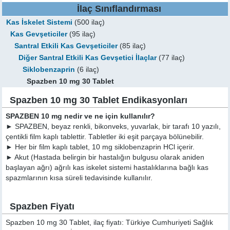
İlaç Sınıflandırması
Kas İskelet Sistemi
(500 ilaç)
Kas Gevşeticiler
(95 ilaç)
Santral Etkili Kas Gevşeticiler
(85 ilaç)
Diğer Santral Etkili Kas Gevşetici İlaçlar
(77 ilaç)
Siklobenzaprin
(6 ilaç)
Spazben 10 mg 30 Tablet
Spazben 10 mg 30 Tablet Endikasyonları
SPAZBEN 10 mg nedir ve ne için kullanılır?
► SPAZBEN, beyaz renkli, bikonveks, yuvarlak, bir tarafı 10 yazılı,
çentikli film kaplı tablettir. Tabletler iki eşit parçaya bölünebilir.
► Her bir film kaplı tablet, 10 mg siklobenzaprin HCl içerir.
► Akut (Hastada belirgin bir hastalığın bulgusu olarak aniden
başlayan ağrı) ağrılı kas iskelet sistemi hastalıklarına bağlı kas
spazmlarının kısa süreli tedavisinde kullanılır.
Spazben Fiyatı
Spazben 10 mg 30 Tablet, ilaç fiyatı: Türkiye Cumhuriyeti Sağlık