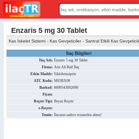
Enzaris 5 mg 30 Tablet
Kas İskelet Sistemi - Kas Gevşeticiler - Santral Etkili Kas Gevşeticil
İlaç Bilgileri
İlaç Adı:
Enzaris 5 mg 30 Tablet
Firma:
Aris Ali Raif İlaç
Etkin Madde:
Siklobenzaprin
ATC Kodu:
M03BX08
Barkod:
8699543092690
Fiyatı:
Reçete Tipi:
Beyaz Reçete
e-Reçete:
Temin:
İlacınızı sadece eczaneden alınız!