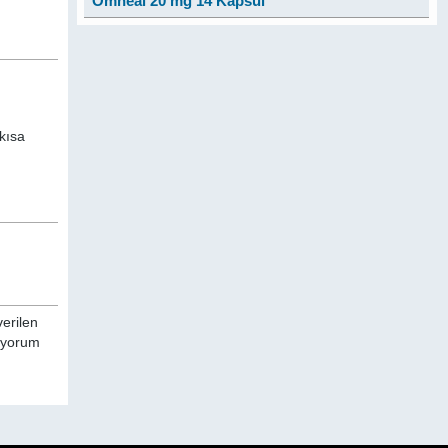
Omheal 20 mg 14 Kapsül
 kısa
verilen
a yorum