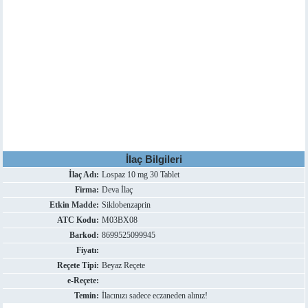
İlaç Bilgileri
İlaç Adı:
Lospaz 10 mg 30 Tablet
Firma:
Deva İlaç
Etkin Madde:
Siklobenzaprin
ATC Kodu:
M03BX08
Barkod:
8699525099945
Fiyatı:
Reçete Tipi:
Beyaz Reçete
e-Reçete:
Temin:
İlacınızı sadece eczaneden alınız!