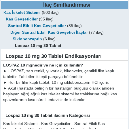
İlaç Sınıflandırması
Kas İskelet Sistemi
(500 ilaç)
Kas Gevşeticiler
(95 ilaç)
Santral Etkili Kas Gevşeticiler
(85 ilaç)
Diğer Santral Etkili Kas Gevşetici İlaçlar
(77 ilaç)
Siklobenzaprin
(6 ilaç)
Lospaz 10 mg 30 Tablet
Lospaz 10 mg 30 Tablet Endikasyonları
LOSPAZ 10 mgnedir ve ne için kullanılır?
► LOSPAZ, sarı renkli, yuvarlak, bikonveks, çentikli film kaplı
tablettir. Tabletler iki eşit parçaya bölünebilir.
► Her bir film kaplı tablet, 10 mg siklobenzaprin HCl içerir.
► Akut (hastada belirgin bir hastalığın bulgusu olarak aniden
başlayan ağrı) ağrılı kas iskelet sistemi hastalıklarına bağlı kas
spazmlarının kısa süreli tedavisinde kullanılır.
Lospaz 10 mg 30 Tablet ilacının Kategorisi
Kas İskelet Sistemi - Kas Gevşeticiler - Santral Etkili Kas