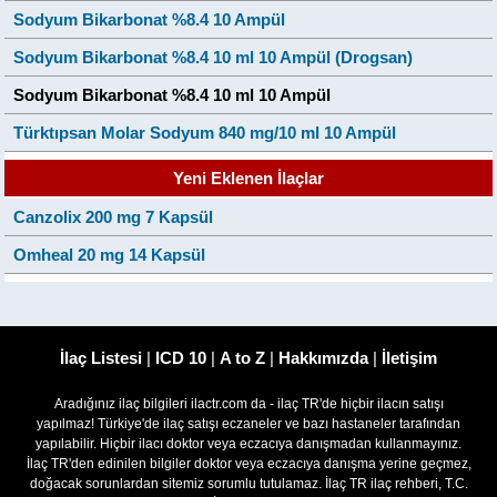
Sodyum Bikarbonat %8.4 10 Ampül
Sodyum Bikarbonat %8.4 10 ml 10 Ampül (Drogsan)
Sodyum Bikarbonat %8.4 10 ml 10 Ampül
Türktıpsan Molar Sodyum 840 mg/10 ml 10 Ampül
Yeni Eklenen İlaçlar
Canzolix 200 mg 7 Kapsül
Omheal 20 mg 14 Kapsül
İlaç Listesi
|
ICD 10
|
A to Z
|
Hakkımızda
|
İletişim
Aradığınız ilaç bilgileri ilactr.com da - ilaç TR'de hiçbir ilacın satışı
yapılmaz! Türkiye'de ilaç satışı eczaneler ve bazı hastaneler tarafından
yapılabilir. Hiçbir ilacı doktor veya eczacıya danışmadan kullanmayınız.
İlaç TR'den edinilen bilgiler doktor veya eczacıya danışma yerine geçmez,
doğacak sorunlardan sitemiz sorumlu tutulamaz. İlaç TR ilaç rehberi, T.C.