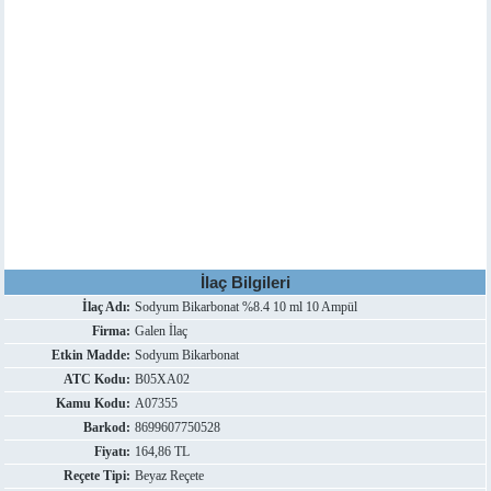
İlaç Bilgileri
İlaç Adı:
Sodyum Bikarbonat %8.4 10 ml 10 Ampül
Firma:
Galen İlaç
Etkin Madde:
Sodyum Bikarbonat
ATC Kodu:
B05XA02
Kamu Kodu:
A07355
Barkod:
8699607750528
Fiyatı:
164,86 TL
Reçete Tipi:
Beyaz Reçete