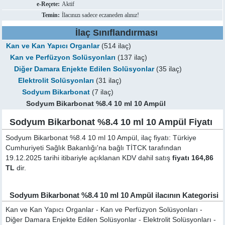
e-Reçete:
Aktif
Temin:
İlacınızı sadece eczaneden alınız!
İlaç Sınıflandırması
Kan ve Kan Yapıcı Organlar
(514 ilaç)
Kan ve Perfüzyon Solüsyonları
(137 ilaç)
Diğer Damara Enjekte Edilen Solüsyonlar
(35 ilaç)
Elektrolit Solüsyonları
(31 ilaç)
Sodyum Bikarbonat
(7 ilaç)
Sodyum Bikarbonat %8.4 10 ml 10 Ampül
Sodyum Bikarbonat %8.4 10 ml 10 Ampül Fiyatı
Sodyum Bikarbonat %8.4 10 ml 10 Ampül, ilaç fiyatı: Türkiye
Cumhuriyeti Sağlık Bakanlığı'na bağlı TİTCK tarafından
19.12.2025 tarihi itibariyle açıklanan KDV dahil satış
fiyatı 164,86
TL
dir.
Sodyum Bikarbonat %8.4 10 ml 10 Ampül ilacının Kategorisi
Kan ve Kan Yapıcı Organlar - Kan ve Perfüzyon Solüsyonları -
Diğer Damara Enjekte Edilen Solüsyonlar - Elektrolit Solüsyonları -