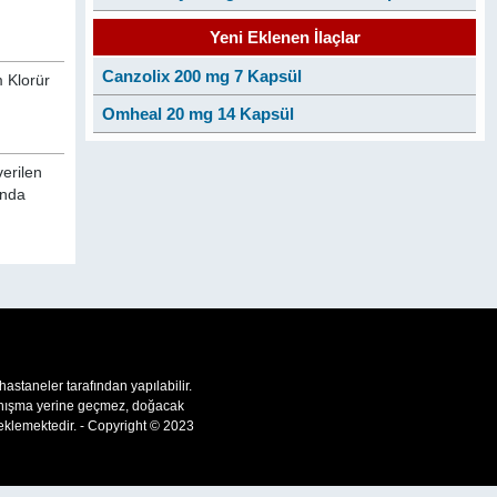
Yeni Eklenen İlaçlar
Canzolix 200 mg 7 Kapsül
m Klorür
Omheal 20 mg 14 Kapsül
verilen
ında
 hastaneler tarafından yapılabilir.
 danışma yerine geçmez, doğacak
teklemektedir. - Copyright © 2023