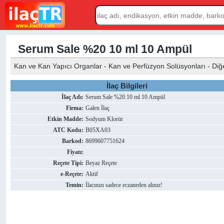
Serum Sale %20 10 ml 10 Ampül
Kan ve Kan Yapıcı Organlar - Kan ve Perfüzyon Solüsyonları - Diğe
İlaç Bilgileri
İlaç Adı:
Serum Sale %20 10 ml 10 Ampül
Firma:
Galen İlaç
Etkin Madde:
Sodyum Klorür
ATC Kodu:
B05XA03
Barkod:
8699607751624
Fiyatı:
Reçete Tipi:
Beyaz Reçete
e-Reçete:
Aktif
Temin:
İlacınızı sadece eczaneden alınız!