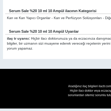
Serum Sale %20 10 ml 10 Ampül ilacının Kategorisi
Kan ve Kan Yapıcı Organlar - Kan ve Perfüzyon Solüsyonları - Diğe
Serum Sale %20 10 ml 10 Ampül Uyarılar
ilaç tr uyarısı:
Hiçbir ilacı doktorunuza ya da eczacınıza danışmada
bilgiler, bir uzmanın sizi muayene ederek vereceği reçetenin yerin
yorum yapamaz.
Aradığınız ilaç bilgileri ilactr.c
Hiçbir ilacı doktor veya eczac
sorunlardan sitemiz sorumlu tutu