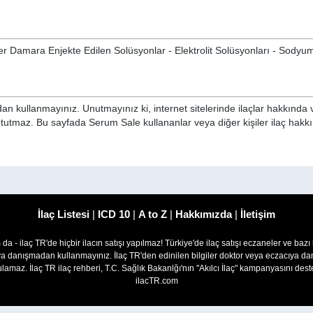
r Damara Enjekte Edilen Solüsyonlar - Elektrolit Solüsyonları - Sodyu
n kullanmayınız. Unutmayınız ki, internet sitelerinde ilaçlar hakkında 
i tutmaz. Bu sayfada Serum Sale kullananlar veya diğer kişiler ilaç hakk
İlaç Listesi
|
ICD 10
|
A to Z
|
Hakkımızda
|
İletişim
om da - ilaç TR'de hiçbir ilacın satışı yapılmaz! Türkiye'de ilaç satışı eczaneler ve bazı
ıya danışmadan kullanmayınız. İlaç TR'den edinilen bilgiler doktor veya eczacıya
lamaz. İlaç TR ilaç rehberi, T.C. Sağlık Bakanlğı'nın "Akılcı İlaç" kampanyasını des
ilacTR.com