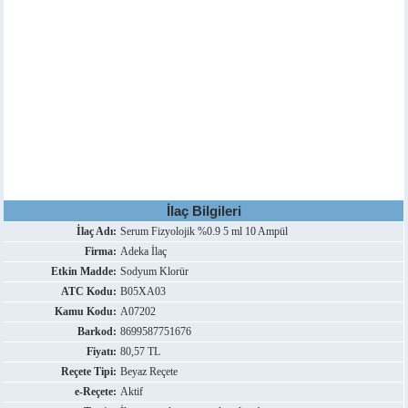
İlaç Bilgileri
İlaç Adı:
Serum Fizyolojik %0.9 5 ml 10 Ampül
Firma:
Adeka İlaç
Etkin Madde:
Sodyum Klorür
ATC Kodu:
B05XA03
Kamu Kodu:
A07202
Barkod:
8699587751676
Fiyatı:
80,57 TL
Reçete Tipi:
Beyaz Reçete
e-Reçete:
Aktif