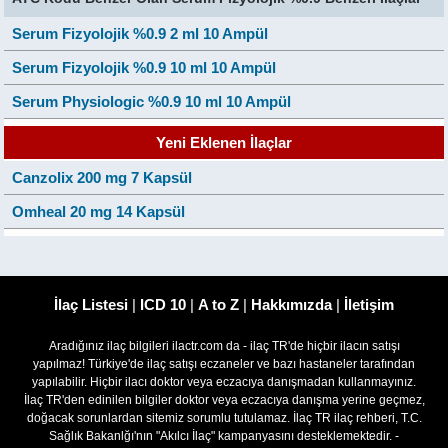
Serum Fizyolojik %0.9 2 ml 10 Ampül
Serum Fizyolojik %0.9 10 ml 10 Ampül
Serum Physiologic %0.9 10 ml 10 Ampül
Yeni Eklenen İlaçlar
Canzolix 200 mg 7 Kapsül
Omheal 20 mg 14 Kapsül
İlaç Listesi
|
ICD 10
|
A to Z
|
Hakkımızda
|
İletişim
Aradığınız ilaç bilgileri ilactr.com da - ilaç TR'de hiçbir ilacın satışı
yapılmaz! Türkiye'de ilaç satışı eczaneler ve bazı hastaneler tarafından
yapılabilir. Hiçbir ilacı doktor veya eczacıya danışmadan kullanmayınız.
İlaç TR'den edinilen bilgiler doktor veya eczacıya danışma yerine geçmez,
doğacak sorunlardan sitemiz sorumlu tutulamaz. İlaç TR ilaç rehberi, T.C.
Sağlık Bakanlğı'nın "Akılcı İlaç" kampanyasını desteklemektedir. -