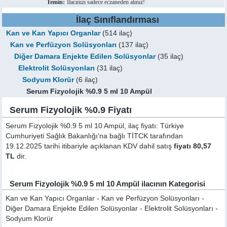
Temin:
İlacınızı sadece eczaneden alınız!
İlaç Sınıflandırması
Kan ve Kan Yapıcı Organlar
(514 ilaç)
Kan ve Perfüzyon Solüsyonları
(137 ilaç)
Diğer Damara Enjekte Edilen Solüsyonlar
(35 ilaç)
Elektrolit Solüsyonları
(31 ilaç)
Sodyum Klorür
(6 ilaç)
Serum Fizyolojik %0.9 5 ml 10 Ampül
Serum Fizyolojik %0.9 Fiyatı
Serum Fizyolojik %0.9 5 ml 10 Ampül, ilaç fiyatı: Türkiye
Cumhuriyeti Sağlık Bakanlığı'na bağlı TİTCK tarafından
19.12.2025 tarihi itibariyle açıklanan KDV dahil satış
fiyatı 80,57
TL
dir.
Serum Fizyolojik %0.9 5 ml 10 Ampül ilacının Kategorisi
Kan ve Kan Yapıcı Organlar - Kan ve Perfüzyon Solüsyonları -
Diğer Damara Enjekte Edilen Solüsyonlar - Elektrolit Solüsyonları -
Sodyum Klorür