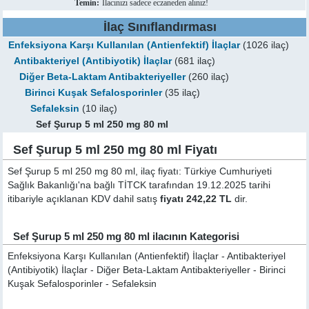
Temin:
İlacınızı sadece eczaneden alınız!
İlaç Sınıflandırması
Enfeksiyona Karşı Kullanılan (Antienfektif) İlaçlar
(1026 ilaç)
Antibakteriyel (Antibiyotik) İlaçlar
(681 ilaç)
Diğer Beta-Laktam Antibakteriyeller
(260 ilaç)
Birinci Kuşak Sefalosporinler
(35 ilaç)
Sefaleksin
(10 ilaç)
Sef Şurup 5 ml 250 mg 80 ml
Sef Şurup 5 ml 250 mg 80 ml Fiyatı
Sef Şurup 5 ml 250 mg 80 ml, ilaç fiyatı: Türkiye Cumhuriyeti
Sağlık Bakanlığı'na bağlı TİTCK tarafından 19.12.2025 tarihi
itibariyle açıklanan KDV dahil satış
fiyatı 242,22 TL
dir.
Sef Şurup 5 ml 250 mg 80 ml ilacının Kategorisi
Enfeksiyona Karşı Kullanılan (Antienfektif) İlaçlar - Antibakteriyel
(Antibiyotik) İlaçlar - Diğer Beta-Laktam Antibakteriyeller - Birinci
Kuşak Sefalosporinler - Sefaleksin