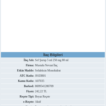
İlaç Bilgileri
İlaç Adı:
Sef Şurup 5 ml 250 mg 80 ml
Firma:
Mustafa Nevzat İlaç
Etkin Madde:
Sefaleksin Monohidrat
ATC Kodu:
J01DB01
Kamu Kodu:
A07035
Barkod:
8699541280709
Fiyatı:
242,22 TL
Reçete Tipi:
Beyaz Reçete
e-Reçete:
Aktif