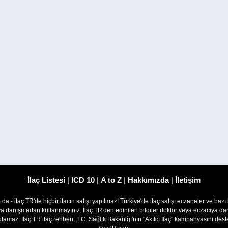
İlaç Listesi
|
ICD 10
|
A to Z
|
Hakkımızda
|
İletişim
om da - ilaç TR'de hiçbir ilacın satışı yapılmaz! Türkiye'de ilaç satışı eczaneler ve bazı
ıya danışmadan kullanmayınız. İlaç TR'den edinilen bilgiler doktor veya eczacıya
lamaz. İlaç TR ilaç rehberi, T.C. Sağlık Bakanlğı'nın "Akılcı İlaç" kampanyasını des