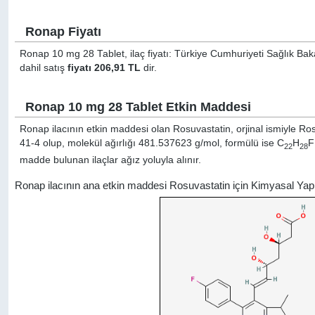
Ronap Fiyatı
Ronap 10 mg 28 Tablet, ilaç fiyatı: Türkiye Cumhuriyeti Sağlık Bak
dahil satış
fiyatı 206,91 TL
dir.
Ronap 10 mg 28 Tablet Etkin Maddesi
Ronap ilacının etkin maddesi olan Rosuvastatin, orjinal ismiyle
Ros
41-4 olup, molekül ağırlığı 481.537623 g/mol, formülü ise C
H
F
22
28
madde bulunan ilaçlar ağız yoluyla alınır.
Ronap ilacının ana etkin maddesi Rosuvastatin için Kimyasal Yap