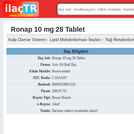
Ronap 10 mg 28 Tablet
Kalp Damar Sistemi - Lipid Metabolizması İlaçları - Yağ Metabolizm
İlaç Bilgileri
İlaç Adı:
Ronap 10 mg 28 Tablet
Firma:
Aris Ali Raif İlaç
Etkin Madde:
Rosuvastatin
ATC Kodu:
C10AA07
Barkod:
8699543091334
Fiyatı:
206,91 TL
Reçete Tipi:
Beyaz Reçete
e-Reçete:
Aktif
Temin:
İlacınızı sadece eczaneden alınız!