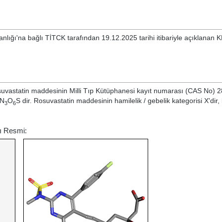
anlığı'na bağlı TİTCK tarafından 19.12.2025 tarihi itibariyle açıklanan 
uvastatin
maddesinin Milli Tıp Kütüphanesi kayıt numarası (CAS No) 
N
O
S dir. Rosuvastatin maddesinin hamilelik / gebelik kategorisi X'dir,
3
6
ı Resmi: