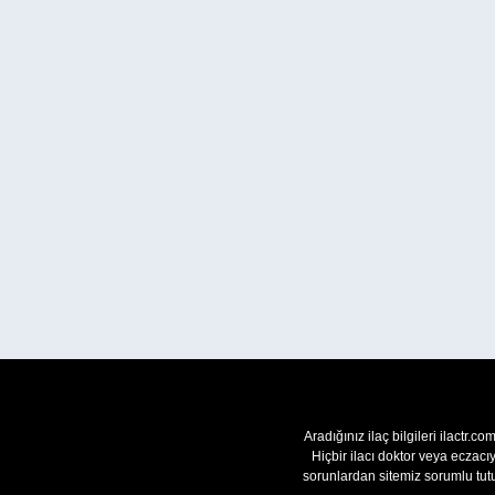
Aradığınız ilaç bilgileri ilactr.c
Hiçbir ilacı doktor veya eczac
sorunlardan sitemiz sorumlu tutu