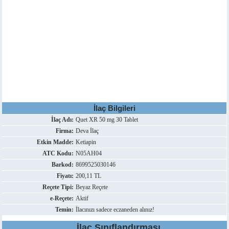
İlaç Bilgileri
İlaç Adı:
Quet XR 50 mg 30 Tablet
Firma:
Deva İlaç
Etkin Madde:
Ketiapin
ATC Kodu:
N05AH04
Barkod:
8699525030146
Fiyatı:
200,11 TL
Reçete Tipi:
Beyaz Reçete
e-Reçete:
Aktif
Temin:
İlacınızı sadece eczaneden alınız!
İlaç Sınıflandırması