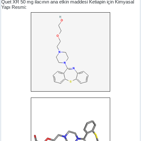
Quet XR 50 mg ilacının ana etkin maddesi Ketiapin için Kimyasal
Yapı Resmi: