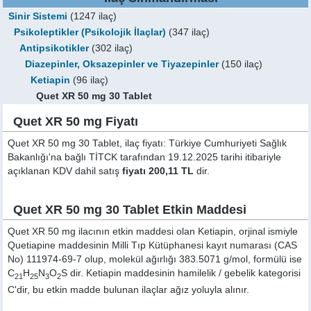
Sinir Sistemi
(1247 ilaç)
Psikoleptikler (Psikolojik İlaçlar)
(347 ilaç)
Antipsikotikler
(302 ilaç)
Diazepinler, Oksazepinler ve Tiyazepinler
(150 ilaç)
Ketiapin
(96 ilaç)
Quet XR 50 mg 30 Tablet
Quet XR 50 mg Fiyatı
Quet XR 50 mg 30 Tablet, ilaç fiyatı: Türkiye Cumhuriyeti Sağlık
Bakanlığı'na bağlı TİTCK tarafından 19.12.2025 tarihi itibariyle
açıklanan KDV dahil satış
fiyatı 200,11 TL
dir.
Quet XR 50 mg 30 Tablet Etkin Maddesi
Quet XR 50 mg ilacının etkin maddesi olan Ketiapin, orjinal ismiyle
Quetiapine
maddesinin Milli Tıp Kütüphanesi kayıt numarası (CAS
No) 111974-69-7 olup, molekül ağırlığı 383.5071 g/mol, formülü ise
C
H
N
O
S dir. Ketiapin maddesinin hamilelik / gebelik kategorisi
21
25
3
2
C'dir, bu etkin madde bulunan ilaçlar ağız yoluyla alınır.