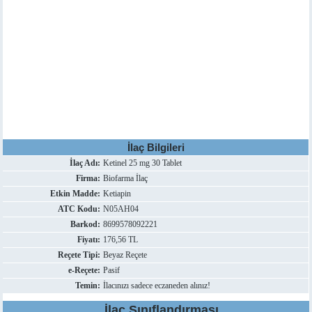
İlaç Bilgileri
İlaç Adı:
Ketinel 25 mg 30 Tablet
Firma:
Biofarma İlaç
Etkin Madde:
Ketiapin
ATC Kodu:
N05AH04
Barkod:
8699578092221
Fiyatı:
176,56 TL
Reçete Tipi:
Beyaz Reçete
e-Reçete:
Pasif
Temin:
İlacınızı sadece eczaneden alınız!
İlaç Sınıflandırması