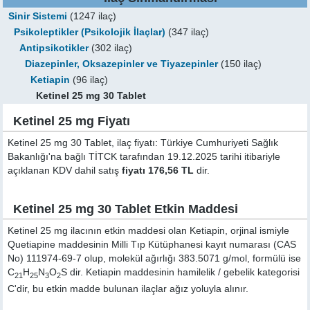
Sinir Sistemi
(1247 ilaç)
Psikoleptikler (Psikolojik İlaçlar)
(347 ilaç)
Antipsikotikler
(302 ilaç)
Diazepinler, Oksazepinler ve Tiyazepinler
(150 ilaç)
Ketiapin
(96 ilaç)
Ketinel 25 mg 30 Tablet
Ketinel 25 mg Fiyatı
Ketinel 25 mg 30 Tablet, ilaç fiyatı: Türkiye Cumhuriyeti Sağlık
Bakanlığı'na bağlı TİTCK tarafından 19.12.2025 tarihi itibariyle
açıklanan KDV dahil satış
fiyatı 176,56 TL
dir.
Ketinel 25 mg 30 Tablet Etkin Maddesi
Ketinel 25 mg ilacının etkin maddesi olan Ketiapin, orjinal ismiyle
Quetiapine
maddesinin Milli Tıp Kütüphanesi kayıt numarası (CAS
No) 111974-69-7 olup, molekül ağırlığı 383.5071 g/mol, formülü ise
C
H
N
O
S dir. Ketiapin maddesinin hamilelik / gebelik kategorisi
21
25
3
2
C'dir, bu etkin madde bulunan ilaçlar ağız yoluyla alınır.