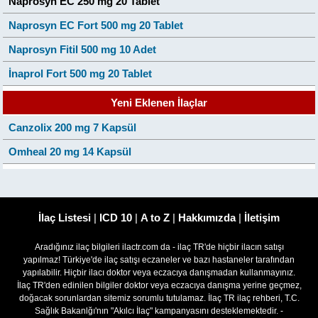
Naprosyn EC 250 mg 20 Tablet
Naprosyn EC Fort 500 mg 20 Tablet
Naprosyn Fitil 500 mg 10 Adet
İnaprol Fort 500 mg 20 Tablet
Yeni Eklenen İlaçlar
Canzolix 200 mg 7 Kapsül
Omheal 20 mg 14 Kapsül
İlaç Listesi
|
ICD 10
|
A to Z
|
Hakkımızda
|
İletişim
Aradığınız ilaç bilgileri ilactr.com da - ilaç TR'de hiçbir ilacın satışı
yapılmaz! Türkiye'de ilaç satışı eczaneler ve bazı hastaneler tarafından
yapılabilir. Hiçbir ilacı doktor veya eczacıya danışmadan kullanmayınız.
İlaç TR'den edinilen bilgiler doktor veya eczacıya danışma yerine geçmez,
doğacak sorunlardan sitemiz sorumlu tutulamaz. İlaç TR ilaç rehberi, T.C.
Sağlık Bakanlğı'nın "Akılcı İlaç" kampanyasını desteklemektedir. -