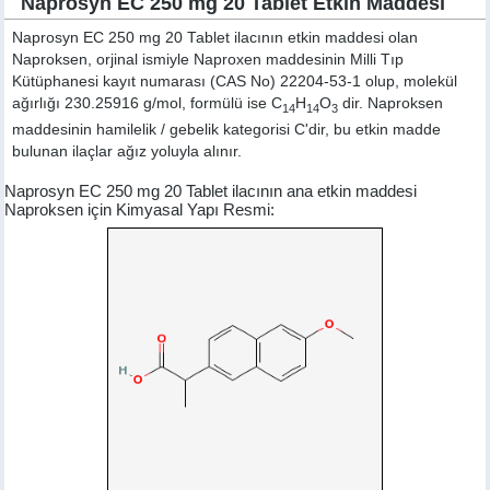
Naprosyn EC 250 mg 20 Tablet Etkin Maddesi
Naprosyn EC 250 mg 20 Tablet ilacının etkin maddesi olan
Naproksen, orjinal ismiyle
Naproxen
maddesinin Milli Tıp
Kütüphanesi kayıt numarası (CAS No) 22204-53-1 olup, molekül
ağırlığı 230.25916 g/mol, formülü ise C
H
O
dir. Naproksen
14
14
3
maddesinin hamilelik / gebelik kategorisi C'dir, bu etkin madde
bulunan ilaçlar ağız yoluyla alınır.
Naprosyn EC 250 mg 20 Tablet ilacının ana etkin maddesi
Naproksen için Kimyasal Yapı Resmi: