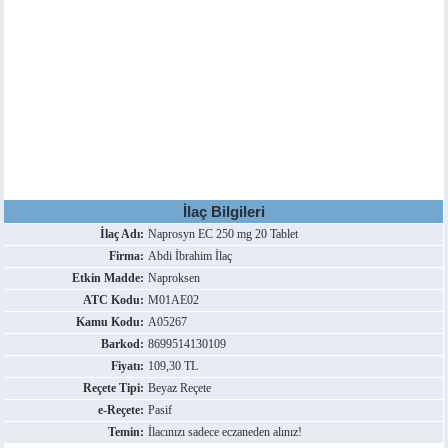
İlaç Bilgileri
İlaç Adı:
Naprosyn EC 250 mg 20 Tablet
Firma:
Abdi İbrahim İlaç
Etkin Madde:
Naproksen
ATC Kodu:
M01AE02
Kamu Kodu:
A05267
Barkod:
8699514130109
Fiyatı:
109,30 TL
Reçete Tipi:
Beyaz Reçete
e-Reçete:
Pasif
Temin:
İlacınızı sadece eczaneden alınız!