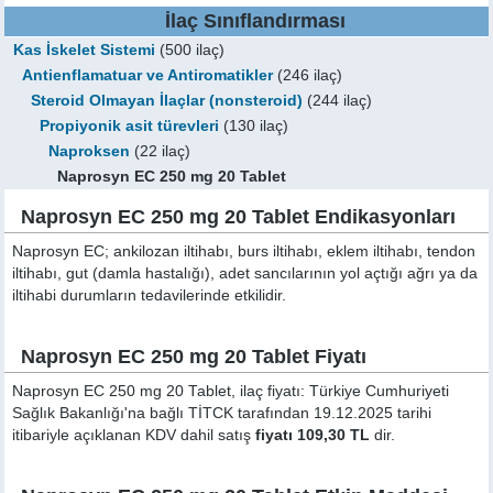
İlaç Sınıflandırması
Kas İskelet Sistemi
(500 ilaç)
Antienflamatuar ve Antiromatikler
(246 ilaç)
Steroid Olmayan İlaçlar (nonsteroid)
(244 ilaç)
Propiyonik asit türevleri
(130 ilaç)
Naproksen
(22 ilaç)
Naprosyn EC 250 mg 20 Tablet
Naprosyn EC 250 mg 20 Tablet Endikasyonları
Naprosyn EC; ankilozan iltihabı, burs iltihabı, eklem iltihabı, tendon
iltihabı, gut (damla hastalığı), adet sancılarının yol açtığı ağrı ya da
iltihabi durumların tedavilerinde etkilidir.
Naprosyn EC 250 mg 20 Tablet Fiyatı
Naprosyn EC 250 mg 20 Tablet, ilaç fiyatı: Türkiye Cumhuriyeti
Sağlık Bakanlığı'na bağlı TİTCK tarafından 19.12.2025 tarihi
itibariyle açıklanan KDV dahil satış
fiyatı 109,30 TL
dir.