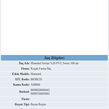
İlaç Bilgileri
İlaç Adı:
Mannitol Serum %20 PVC Setsiz 100 ml
Firma:
Koçak Farma İlaç
Etkin Madde:
Mannitol
ATC Kodu:
B05BC01
Kamu Kodu:
A00066
8699828690443
Barkod:
8699556695062
Fiyatı:
Reçete Tipi:
Beyaz Reçete