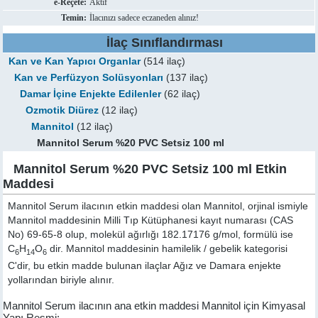
e-Reçete:
Aktif
Temin:
İlacınızı sadece eczaneden alınız!
İlaç Sınıflandırması
Kan ve Kan Yapıcı Organlar
(514 ilaç)
Kan ve Perfüzyon Solüsyonları
(137 ilaç)
Damar İçine Enjekte Edilenler
(62 ilaç)
Ozmotik Diürez
(12 ilaç)
Mannitol
(12 ilaç)
Mannitol Serum %20 PVC Setsiz 100 ml
Mannitol Serum %20 PVC Setsiz 100 ml Etkin
Maddesi
Mannitol Serum ilacının etkin maddesi olan Mannitol, orjinal ismiyle
Mannitol
maddesinin Milli Tıp Kütüphanesi kayıt numarası (CAS
No) 69-65-8 olup, molekül ağırlığı 182.17176 g/mol, formülü ise
C
H
O
dir. Mannitol maddesinin hamilelik / gebelik kategorisi
6
14
6
C'dir, bu etkin madde bulunan ilaçlar Ağız ve Damara enjekte
yollarından biriyle alınır.
Mannitol Serum ilacının ana etkin maddesi Mannitol için Kimyasal
Yapı Resmi: