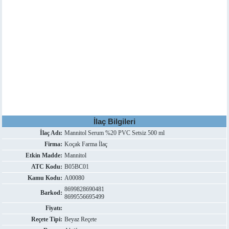
İlaç Bilgileri
İlaç Adı:
Mannitol Serum %20 PVC Setsiz 500 ml
Firma:
Koçak Farma İlaç
Etkin Madde:
Mannitol
ATC Kodu:
B05BC01
Kamu Kodu:
A00080
8699828690481
Barkod:
8699556695499
Fiyatı:
Reçete Tipi:
Beyaz Reçete