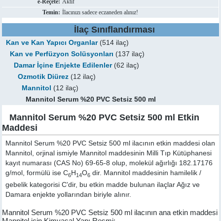
e-Reçete:
Aktif
Temin:
İlacınızı sadece eczaneden alınız!
İlaç Sınıflandırması
Kan ve Kan Yapıcı Organlar
(514 ilaç)
Kan ve Perfüzyon Solüsyonları
(137 ilaç)
Damar İçine Enjekte Edilenler
(62 ilaç)
Ozmotik Diürez
(12 ilaç)
Mannitol
(12 ilaç)
Mannitol Serum %20 PVC Setsiz 500 ml
Mannitol Serum %20 PVC Setsiz 500 ml Etkin
Maddesi
Mannitol Serum %20 PVC Setsiz 500 ml ilacının etkin maddesi olan
Mannitol, orjinal ismiyle
Mannitol
maddesinin Milli Tıp Kütüphanesi
kayıt numarası (CAS No) 69-65-8 olup, molekül ağırlığı 182.17176
g/mol, formülü ise C
H
O
dir. Mannitol maddesinin hamilelik /
6
14
6
gebelik kategorisi C'dir, bu etkin madde bulunan ilaçlar Ağız ve
Damara enjekte yollarından biriyle alınır.
Mannitol Serum %20 PVC Setsiz 500 ml ilacının ana etkin maddesi
Mannitol için Kimyasal Yapı Resmi: