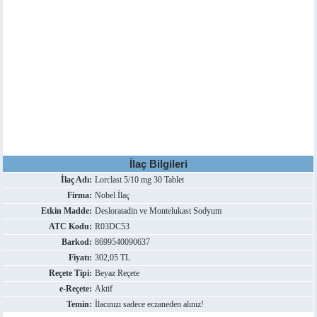
İlaç Bilgileri
İlaç Adı:
Lorclast 5/10 mg 30 Tablet
Firma:
Nobel İlaç
Etkin Madde:
Desloratadin ve Montelukast Sodyum
ATC Kodu:
R03DC53
Barkod:
8699540090637
Fiyatı:
302,05 TL
Reçete Tipi:
Beyaz Reçete
e-Reçete:
Aktif
Temin:
İlacınızı sadece eczaneden alınız!