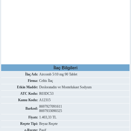
İlaç Bilgileri
İlaç Adı:
Aircomb 5/10 mg 90 Tablet
Firma:
Celtis İlaç
Etkin Madde:
Desloratadin ve Montelukast Sodyum
ATC Kodu:
R03DC53
Kamu Kodu:
A12315
8697927091611
Barkod:
8697933090325
Fiyatı:
1.403,33 TL
Reçete Tipi:
Beyaz Reçete
e-Reçete:
Pasif