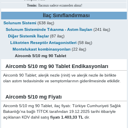
Temin:
İlacınızı sadece eczaneden alınız!
İlaç Sınıflandırması
Solunum Sistemi
(638 ilaç)
Solunum Sisteminde Tıkanma - Astım İlaçları
(241 ilaç)
Diğer Sistemik İlaçlar
(87 ilaç)
Lökotrien Reseptör Antagonistleri
(58 ilaç)
Montelukast kombinasyonları
(22 ilaç)
Aircomb 5/10 mg 90 Tablet
Aircomb 5/10 mg 90 Tablet Endikasyonları
Aircomb 90 Tablet; alerjik nezle (rinit) ve alerjik nezle ile birlikte
olan astım tedavisinde ve semptomlarının giderilmesinde etkilidir.
Aircomb 5/10 mg Fiyatı
Aircomb 5/10 mg 90 Tablet, ilaç fiyatı: Türkiye Cumhuriyeti Sağlık
Bakanlığı'na bağlı TİTCK tarafından 19.12.2025 tarihi itibariyle
açıklanan KDV dahil satış
fiyatı 1.403,33 TL
dir.