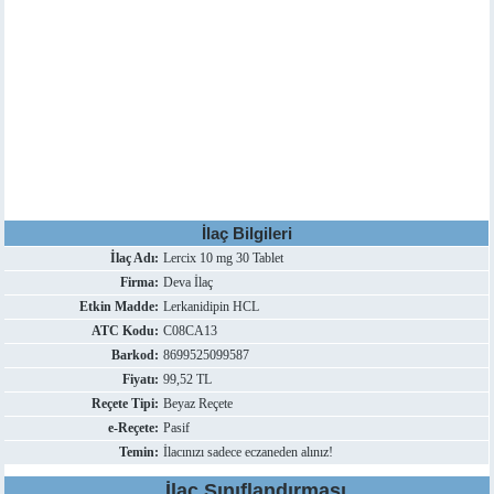
İlaç Bilgileri
İlaç Adı:
Lercix 10 mg 30 Tablet
Firma:
Deva İlaç
Etkin Madde:
Lerkanidipin HCL
ATC Kodu:
C08CA13
Barkod:
8699525099587
Fiyatı:
99,52 TL
Reçete Tipi:
Beyaz Reçete
e-Reçete:
Pasif
Temin:
İlacınızı sadece eczaneden alınız!
İlaç Sınıflandırması