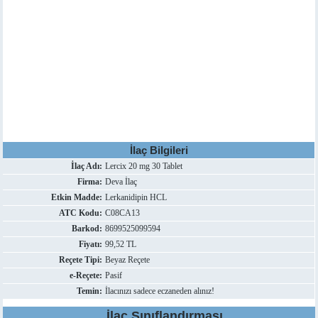
İlaç Bilgileri
İlaç Adı:
Lercix 20 mg 30 Tablet
Firma:
Deva İlaç
Etkin Madde:
Lerkanidipin HCL
ATC Kodu:
C08CA13
Barkod:
8699525099594
Fiyatı:
99,52 TL
Reçete Tipi:
Beyaz Reçete
e-Reçete:
Pasif
Temin:
İlacınızı sadece eczaneden alınız!
İlaç Sınıflandırması