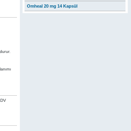
Omheal 20 mg 14 Kapsül
durur.
llanımı
 KDV