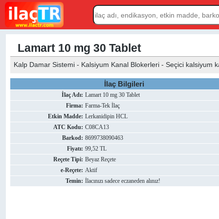
Lamart 10 mg 30 Tablet
Kalp Damar Sistemi - Kalsiyum Kanal Blokerleri - Seçici kalsiyum kan
İlaç Bilgileri
İlaç Adı:
Lamart 10 mg 30 Tablet
Firma:
Farma-Tek İlaç
Etkin Madde:
Lerkanidipin HCL
ATC Kodu:
C08CA13
Barkod:
8699738090463
Fiyatı:
99,52 TL
Reçete Tipi:
Beyaz Reçete
e-Reçete:
Aktif
Temin:
İlacınızı sadece eczaneden alınız!