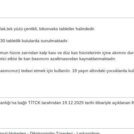
ak,tek yüzü çentikli, bikonveks tabletler halindedir.
0 tabletlik kutularda sunulmaktadır.
umun hücre zarından kalp kası ve düz kas hücrelerinin içine akımını dur
tici etkisi ile kan basıncını azaltmasından kaynaklanmaktadır.
ıncınızı) tedavi etmek için kullanılır. 18 yaşın altındaki çocuklarda ku
anlığı'na bağlı TİTCK tarafından 19.12.2025 tarihi itibariyle açıklanan
al blokerleri - Dihidropiridin Türevleri - Lerkanidipin