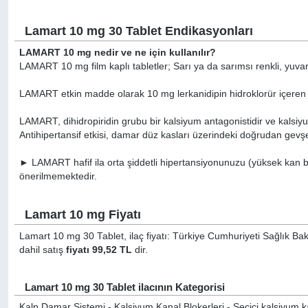
Lamart 10 mg 30 Tablet Endikasyonları
LAMART 10 mg nedir ve ne için kullanılır?
LAMART 10 mg film kaplı tabletler; Sarı ya da sarımsı renkli, yuvarl
LAMART etkin madde olarak 10 mg lerkanidipin hidroklorür içeren 3
LAMART, dihidropiridin grubu bir kalsiyum antagonistidir ve kalsiy
Antihipertansif etkisi, damar düz kasları üzerindeki doğrudan gevşe
► LAMART hafif ila orta şiddetli hipertansiyonunuzu (yüksek kan bas
önerilmemektedir.
Lamart 10 mg Fiyatı
Lamart 10 mg 30 Tablet, ilaç fiyatı: Türkiye Cumhuriyeti Sağlık Bak
dahil satış
fiyatı 99,52 TL
dir.
Lamart 10 mg 30 Tablet ilacının Kategorisi
Kalp Damar Sistemi - Kalsiyum Kanal Blokerleri - Seçici kalsiyum kan