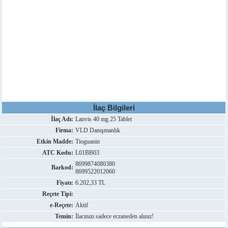
İlaç Bilgileri
İlaç Adı:
Lanvis 40 mg 25 Tablet
Firma:
VLD Danışmanlık
Etkin Madde:
Tioguanin
ATC Kodu:
L01BB03
8699874080380
Barkod:
8699522012060
Fiyatı:
6.202,33 TL
Reçete Tipi:
e-Reçete:
Aktif
Temin:
İlacınızı sadece eczaneden alınız!