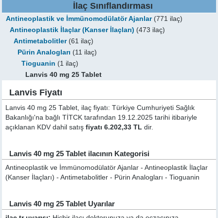
İlaç Sınıflandırması
Antineoplastik ve İmmünomodülatör Ajanlar
(771 ilaç)
Antineoplastik İlaçlar (Kanser İlaçları)
(473 ilaç)
Antimetabolitler
(61 ilaç)
Pürin Analogları
(11 ilaç)
Tioguanin
(1 ilaç)
Lanvis 40 mg 25 Tablet
Lanvis Fiyatı
Lanvis 40 mg 25 Tablet, ilaç fiyatı: Türkiye Cumhuriyeti Sağlık
Bakanlığı'na bağlı TİTCK tarafından 19.12.2025 tarihi itibariyle
açıklanan KDV dahil satış
fiyatı 6.202,33 TL
dir.
Lanvis 40 mg 25 Tablet ilacının Kategorisi
Antineoplastik ve İmmünomodülatör Ajanlar - Antineoplastik İlaçlar
(Kanser İlaçları) - Antimetabolitler - Pürin Analogları - Tioguanin
Lanvis 40 mg 25 Tablet Uyarılar
ilaç tr uyarısı:
Hiçbir ilacı doktorunuza ya da eczacınıza