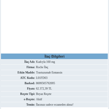
İlaç Bilgileri
İlaç Adı:
Kadcyla 160 mg
Firma:
Roche İlaç
Etkin Madde:
Trastuzumab Emtansin
ATC Kodu:
L01FD03
Barkod:
8699505792095
Fiyatı:
62.372,39 TL
Reçete Tipi:
Beyaz Reçete
e-Reçete:
Aktif
Temin:
İlacınızı sadece eczaneden alınız!