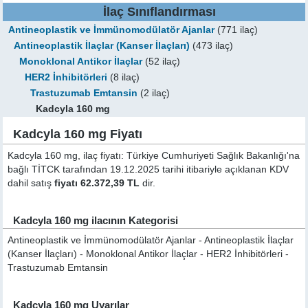
İlaç Sınıflandırması
Antineoplastik ve İmmünomodülatör Ajanlar
(771 ilaç)
Antineoplastik İlaçlar (Kanser İlaçları)
(473 ilaç)
Monoklonal Antikor İlaçlar
(52 ilaç)
HER2 İnhibitörleri
(8 ilaç)
Trastuzumab Emtansin
(2 ilaç)
Kadcyla 160 mg
Kadcyla 160 mg Fiyatı
Kadcyla 160 mg, ilaç fiyatı: Türkiye Cumhuriyeti Sağlık Bakanlığı'na
bağlı TİTCK tarafından 19.12.2025 tarihi itibariyle açıklanan KDV
dahil satış
fiyatı 62.372,39 TL
dir.
Kadcyla 160 mg ilacının Kategorisi
Antineoplastik ve İmmünomodülatör Ajanlar - Antineoplastik İlaçlar
(Kanser İlaçları) - Monoklonal Antikor İlaçlar - HER2 İnhibitörleri -
Trastuzumab Emtansin
Kadcyla 160 mg Uyarılar