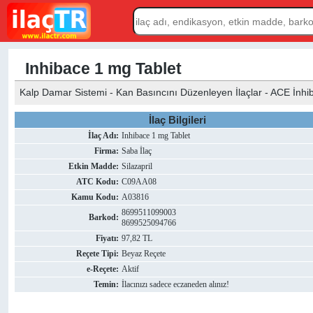
Inhibace 1 mg Tablet
Kalp Damar Sistemi - Kan Basıncını Düzenleyen İlaçlar - ACE İnhibitör
İlaç Bilgileri
İlaç Adı:
Inhibace 1 mg Tablet
Firma:
Saba İlaç
Etkin Madde:
Silazapril
ATC Kodu:
C09AA08
Kamu Kodu:
A03816
8699511099003
Barkod:
8699525094766
Fiyatı:
97,82 TL
Reçete Tipi:
Beyaz Reçete
e-Reçete:
Aktif
Temin:
İlacınızı sadece eczaneden alınız!