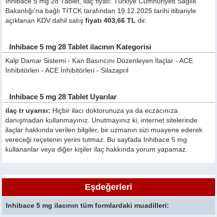
Inhibace 5 mg 28 Tablet, ilaç fiyatı: Türkiye Cumhuriyeti Sağlık
Bakanlığı'na bağlı TİTCK tarafından 19.12.2025 tarihi itibariyle
açıklanan KDV dahil satış
fiyatı 403,66 TL
dir.
Inhibace 5 mg 28 Tablet ilacının Kategorisi
Kalp Damar Sistemi - Kan Basıncını Düzenleyen İlaçlar - ACE
İnhibitörleri - ACE İnhibitörleri - Silazapril
Inhibace 5 mg 28 Tablet Uyarılar
ilaç tr uyarısı:
Hiçbir ilacı doktorunuza ya da eczacınıza
danışmadan kullanmayınız. Unutmayınız ki, internet sitelerinde
ilaçlar hakkında verilen bilgiler, bir uzmanın sizi muayene ederek
vereceği reçetenin yerini tutmaz. Bu sayfada Inhibace 5 mg
kullananlar veya diğer kişiler ilaç hakkında yorum yapamaz.
Eşdeğerleri
Inhibace 5 mg ilacının tüm formlardaki muadilleri: