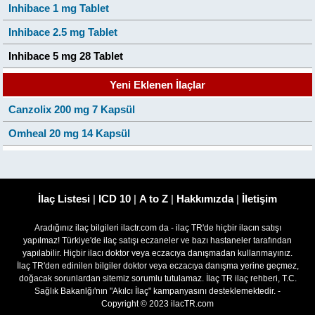
Inhibace 1 mg Tablet
Inhibace 2.5 mg Tablet
Inhibace 5 mg 28 Tablet
Yeni Eklenen İlaçlar
Canzolix 200 mg 7 Kapsül
Omheal 20 mg 14 Kapsül
İlaç Listesi
|
ICD 10
|
A to Z
|
Hakkımızda
|
İletişim
Aradığınız ilaç bilgileri ilactr.com da - ilaç TR'de hiçbir ilacın satışı
yapılmaz! Türkiye'de ilaç satışı eczaneler ve bazı hastaneler tarafından
yapılabilir. Hiçbir ilacı doktor veya eczacıya danışmadan kullanmayınız.
İlaç TR'den edinilen bilgiler doktor veya eczacıya danışma yerine geçmez,
doğacak sorunlardan sitemiz sorumlu tutulamaz. İlaç TR ilaç rehberi, T.C.
Sağlık Bakanlğı'nın "Akılcı İlaç" kampanyasını desteklemektedir. -
Copyright © 2023 ilacTR.com