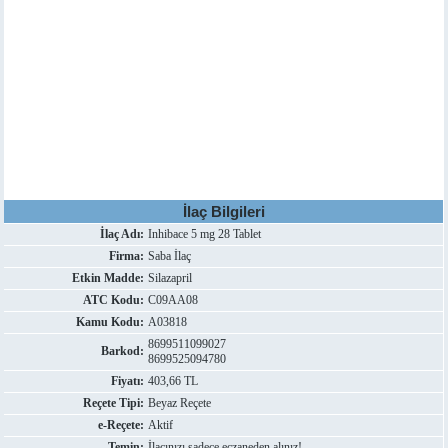
İlaç Bilgileri
İlaç Adı:
Inhibace 5 mg 28 Tablet
Firma:
Saba İlaç
Etkin Madde:
Silazapril
ATC Kodu:
C09AA08
Kamu Kodu:
A03818
8699511099027
Barkod:
8699525094780
Fiyatı:
403,66 TL
Reçete Tipi:
Beyaz Reçete
e-Reçete:
Aktif
Temin:
İlacınızı sadece eczaneden alınız!