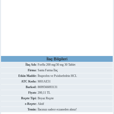
İlaç Bilgileri
İlaç Adı:
Forflu 200 mg/30 mg 30 Tablet
Firma:
Santa Farma İlaç
Etkin Madde:
İbuprofen ve Psödoefedrin HCL
ATC Kodu:
M01AE51
Barkod:
8699566093131
Fiyatı:
200,11 TL
Reçete Tipi:
Beyaz Reçete
e-Reçete:
Aktif
Temin:
İlacınızı sadece eczaneden alınız!