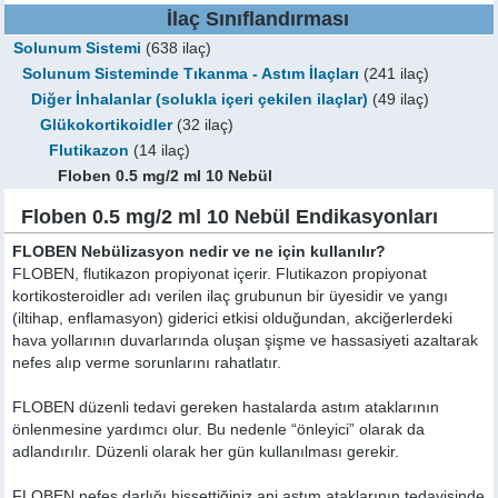
İlaç Sınıflandırması
Solunum Sistemi
(638 ilaç)
Solunum Sisteminde Tıkanma - Astım İlaçları
(241 ilaç)
Diğer İnhalanlar (solukla içeri çekilen ilaçlar)
(49 ilaç)
Glükokortikoidler
(32 ilaç)
Flutikazon
(14 ilaç)
Floben 0.5 mg/2 ml 10 Nebül
Floben 0.5 mg/2 ml 10 Nebül Endikasyonları
FLOBEN Nebülizasyon nedir ve ne için kullanılır?
FLOBEN, flutikazon propiyonat içerir. Flutikazon propiyonat
kortikosteroidler adı verilen ilaç grubunun bir üyesidir ve yangı
(iltihap, enflamasyon) giderici etkisi olduğundan, akciğerlerdeki
hava yollarının duvarlarında oluşan şişme ve hassasiyeti azaltarak
nefes alıp verme sorunlarını rahatlatır.
FLOBEN düzenli tedavi gereken hastalarda astım ataklarının
önlenmesine yardımcı olur. Bu nedenle “önleyici” olarak da
adlandırılır. Düzenli olarak her gün kullanılması gerekir.
FLOBEN nefes darlığı hissettiğiniz ani astım ataklarının tedavisinde