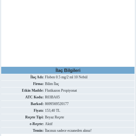
İlaç Bilgileri
İlaç Adı:
Floben 0.5 mg/2 ml 10 Nebül
Firma:
Bilim İlaç
Etkin Madde:
Flutikazon Propiyonat
ATC Kodu:
R03BA05
Barkod:
8699569520177
Fiyatı:
153,40 TL
Reçete Tipi:
Beyaz Reçete
e-Reçete:
Aktif
Temin:
İlacınızı sadece eczaneden alınız!